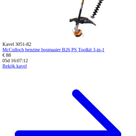
Kavel 3051-82
McCulloch benzine bosmaaier B26 PS Toolkit 3-in-1
€ 88
05d 16:07:11
Bekijk kavel