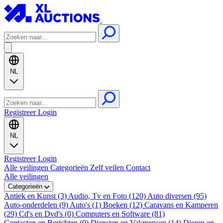
NL
Registreer
Login
NL
Registreer
Login
Alle veilingen
Categorieën
Zelf veilen
Contact
Alle veilingen
Categorieën
Antiek en Kunst (3)
Audio, Tv en Foto (120)
Auto diversen (95)
Auto-onderdelen (9)
Auto's (1)
Boeken (12)
Caravans en Kamperen
(29)
Cd's en Dvd's (0)
Computers en Software (81)
Contacten en Berichten (0)
Diensten en Vakmensen (14)
Dieren en