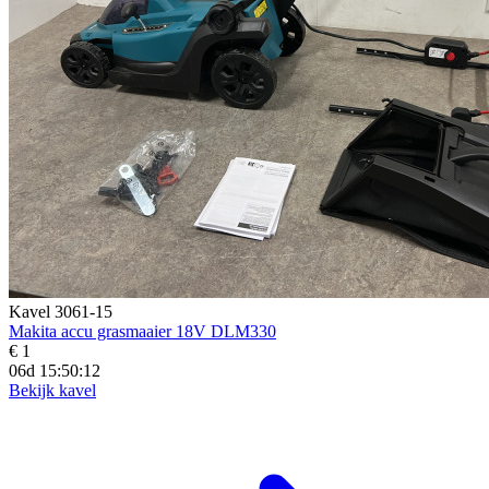
Kavel 3061-15
Makita accu grasmaaier 18V DLM330
€ 1
06d 15:50:11
Bekijk kavel