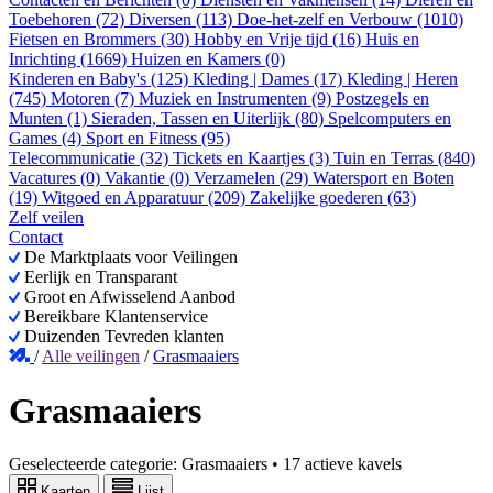
Toebehoren (72)
Diversen (113)
Doe-het-zelf en Verbouw (1010)
Fietsen en Brommers (30)
Hobby en Vrije tijd (16)
Huis en
Inrichting (1669)
Huizen en Kamers (0)
Kinderen en Baby's (125)
Kleding | Dames (17)
Kleding | Heren
(745)
Motoren (7)
Muziek en Instrumenten (9)
Postzegels en
Munten (1)
Sieraden, Tassen en Uiterlijk (80)
Spelcomputers en
Games (4)
Sport en Fitness (95)
Telecommunicatie (32)
Tickets en Kaartjes (3)
Tuin en Terras (840)
Vacatures (0)
Vakantie (0)
Verzamelen (29)
Watersport en Boten
(19)
Witgoed en Apparatuur (209)
Zakelijke goederen (63)
Zelf veilen
Contact
De Marktplaats voor Veilingen
Eerlijk en Transparant
Groot en Afwisselend Aanbod
Bereikbare Klantenservice
Duizenden Tevreden klanten
/
Alle veilingen
/
Grasmaaiers
Grasmaaiers
Geselecteerde categorie:
Grasmaaiers
•
17 actieve kavels
Kaarten
Lijst