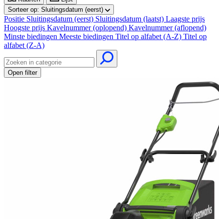
Sorteer op:
Sluitingsdatum (eerst)
Positie
Sluitingsdatum (eerst)
Sluitingsdatum (laatst)
Laagste prijs
Hoogste prijs
Kavelnummer (oplopend)
Kavelnummer (aflopend)
Minste biedingen
Meeste biedingen
Titel op alfabet (A-Z)
Titel op
alfabet (Z-A)
Open filter