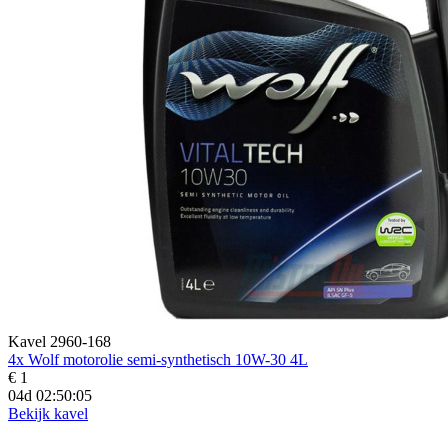
Kavel 2960-168
4x Wolf motorolie semi-synthetisch 10W-30 4L
€ 1
04d 02:50:03
Bekijk kavel