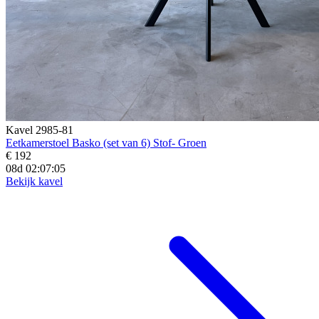
Kavel 2985-81
Eetkamerstoel Basko (set van 6) Stof- Groen
€ 192
08d 02:07:03
Bekijk kavel