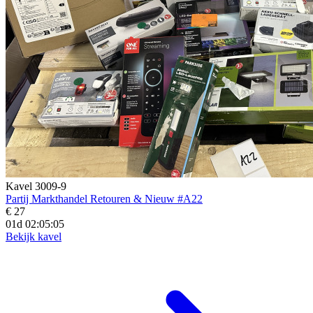
Kavel 3009-9
Partij Markthandel Retouren & Nieuw #A22
€ 27
01d 02:05:03
Bekijk kavel