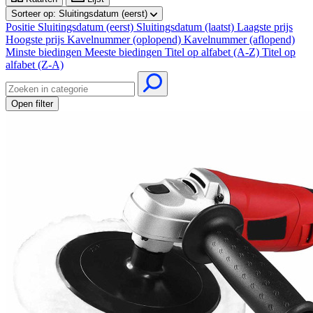
Sorteer op:
Sluitingsdatum (eerst)
Positie
Sluitingsdatum (eerst)
Sluitingsdatum (laatst)
Laagste prijs
Hoogste prijs
Kavelnummer (oplopend)
Kavelnummer (aflopend)
Minste biedingen
Meeste biedingen
Titel op alfabet (A-Z)
Titel op
alfabet (Z-A)
Open filter