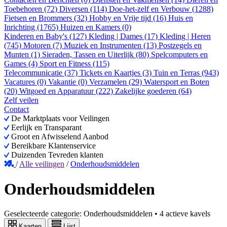
Toebehoren (72)
Diversen (114)
Doe-het-zelf en Verbouw (1288)
Fietsen en Brommers (32)
Hobby en Vrije tijd (16)
Huis en
Inrichting (1765)
Huizen en Kamers (0)
Kinderen en Baby's (127)
Kleding | Dames (17)
Kleding | Heren
(745)
Motoren (7)
Muziek en Instrumenten (13)
Postzegels en
Munten (1)
Sieraden, Tassen en Uiterlijk (80)
Spelcomputers en
Games (4)
Sport en Fitness (115)
Telecommunicatie (37)
Tickets en Kaartjes (3)
Tuin en Terras (943)
Vacatures (0)
Vakantie (0)
Verzamelen (29)
Watersport en Boten
(20)
Witgoed en Apparatuur (222)
Zakelijke goederen (64)
Zelf veilen
Contact
De Marktplaats voor Veilingen
Eerlijk en Transparant
Groot en Afwisselend Aanbod
Bereikbare Klantenservice
Duizenden Tevreden klanten
/
Alle veilingen
/
Onderhoudsmiddelen
Onderhoudsmiddelen
Geselecteerde categorie:
Onderhoudsmiddelen
•
4 actieve kavels
Kaarten
Lijst