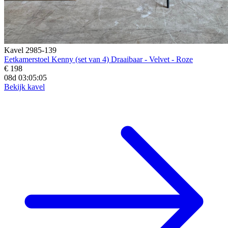
Kavel 2985-139
Eetkamerstoel Kenny (set van 4) Draaibaar - Velvet - Roze
€ 198
08d 03:05:03
Bekijk kavel