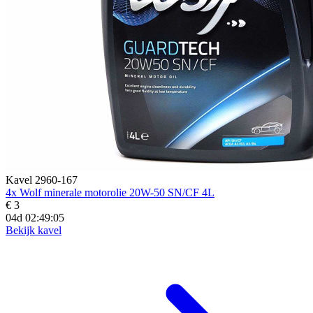
Kavel 2960-167
4x Wolf minerale motorolie 20W-50 SN/CF 4L
€ 3
04d 02:49:03
Bekijk kavel