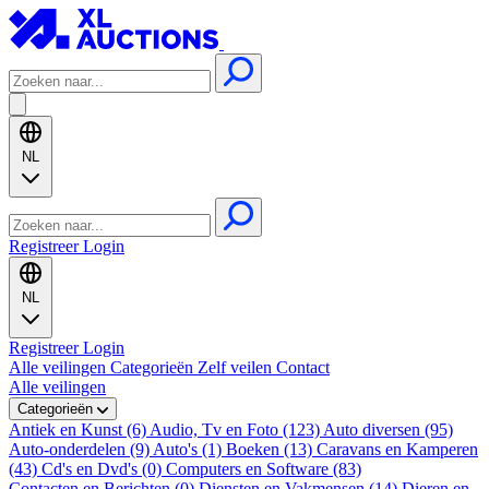
NL
Registreer
Login
NL
Registreer
Login
Alle veilingen
Categorieën
Zelf veilen
Contact
Alle veilingen
Categorieën
Antiek en Kunst (6)
Audio, Tv en Foto (123)
Auto diversen (95)
Auto-onderdelen (9)
Auto's (1)
Boeken (13)
Caravans en Kamperen
(43)
Cd's en Dvd's (0)
Computers en Software (83)
Contacten en Berichten (0)
Diensten en Vakmensen (14)
Dieren en