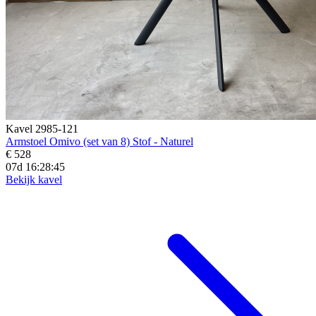
Kavel 2985-121
Armstoel Omivo (set van 8) Stof - Naturel
€ 528
07d 16:28:43
Bekijk kavel