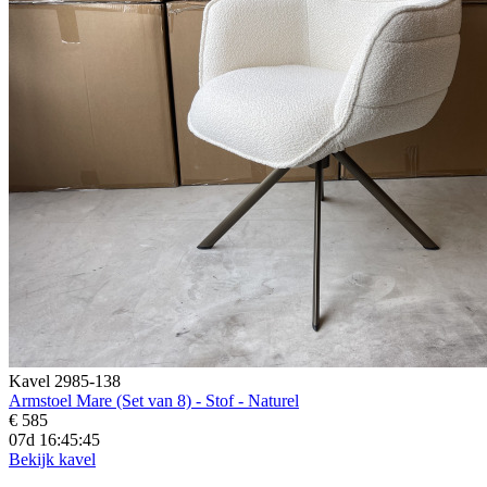
Kavel 2985-138
Armstoel Mare (Set van 8) - Stof - Naturel
€ 585
07d 16:45:43
Bekijk kavel