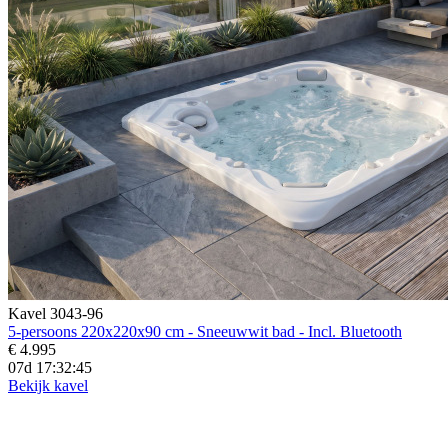
Kavel 3043-96
5-persoons 220x220x90 cm - Sneeuwwit bad - Incl. Bluetooth
€ 4.995
07d 17:32:43
Bekijk kavel