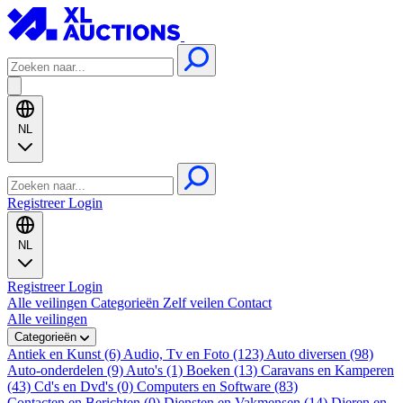
NL
Registreer
Login
NL
Registreer
Login
Alle veilingen
Categorieën
Zelf veilen
Contact
Alle veilingen
Categorieën
Antiek en Kunst (6)
Audio, Tv en Foto (123)
Auto diversen (98)
Auto-onderdelen (9)
Auto's (1)
Boeken (13)
Caravans en Kamperen
(43)
Cd's en Dvd's (0)
Computers en Software (83)
Contacten en Berichten (0)
Diensten en Vakmensen (14)
Dieren en