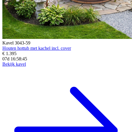
Kavel 3043-59
Houten hottub met kachel incl. cover
€ 1.395
07d 16:58:43
Bekijk kavel