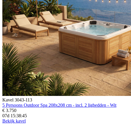
Kavel 3043-113
5 Persoons Outdoor Spa 208x208 cm - incl. 2 ligbedden - Wit
€ 3.750
07d 15:38:43
Bekijk kavel