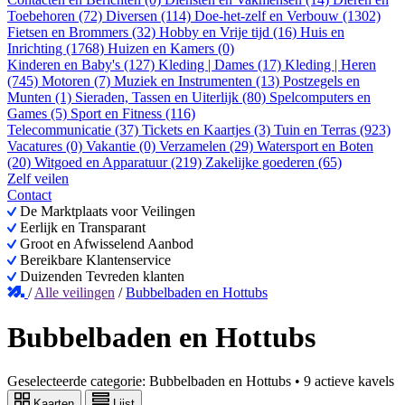
Toebehoren (72)
Diversen (114)
Doe-het-zelf en Verbouw (1302)
Fietsen en Brommers (32)
Hobby en Vrije tijd (16)
Huis en
Inrichting (1768)
Huizen en Kamers (0)
Kinderen en Baby's (127)
Kleding | Dames (17)
Kleding | Heren
(745)
Motoren (7)
Muziek en Instrumenten (13)
Postzegels en
Munten (1)
Sieraden, Tassen en Uiterlijk (80)
Spelcomputers en
Games (5)
Sport en Fitness (116)
Telecommunicatie (37)
Tickets en Kaartjes (3)
Tuin en Terras (923)
Vacatures (0)
Vakantie (0)
Verzamelen (29)
Watersport en Boten
(20)
Witgoed en Apparatuur (219)
Zakelijke goederen (65)
Zelf veilen
Contact
De Marktplaats voor Veilingen
Eerlijk en Transparant
Groot en Afwisselend Aanbod
Bereikbare Klantenservice
Duizenden Tevreden klanten
/
Alle veilingen
/
Bubbelbaden en Hottubs
Bubbelbaden en Hottubs
Geselecteerde categorie:
Bubbelbaden en Hottubs
•
9 actieve kavels
Kaarten
Lijst