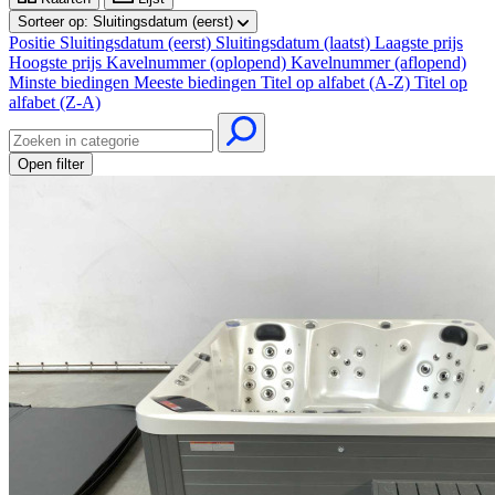
Sorteer op:
Sluitingsdatum (eerst)
Positie
Sluitingsdatum (eerst)
Sluitingsdatum (laatst)
Laagste prijs
Hoogste prijs
Kavelnummer (oplopend)
Kavelnummer (aflopend)
Minste biedingen
Meeste biedingen
Titel op alfabet (A-Z)
Titel op
alfabet (Z-A)
Open filter