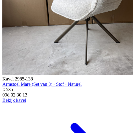
Kavel 2985-138
Armstoel Mare (Set van 8) - Stof - Naturel
€ 585
09d 02:30:12
Bekijk kavel