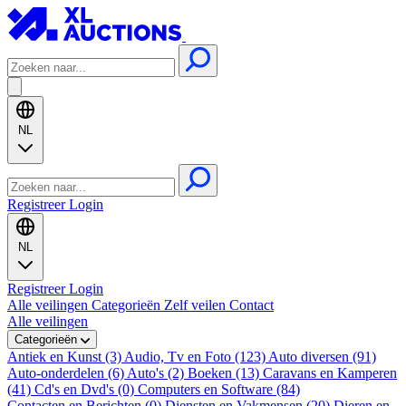
NL
Registreer
Login
NL
Registreer
Login
Alle veilingen
Categorieën
Zelf veilen
Contact
Alle veilingen
Categorieën
Antiek en Kunst (3)
Audio, Tv en Foto (123)
Auto diversen (91)
Auto-onderdelen (6)
Auto's (2)
Boeken (13)
Caravans en Kamperen
(41)
Cd's en Dvd's (0)
Computers en Software (84)
Contacten en Berichten (0)
Diensten en Vakmensen (20)
Dieren en