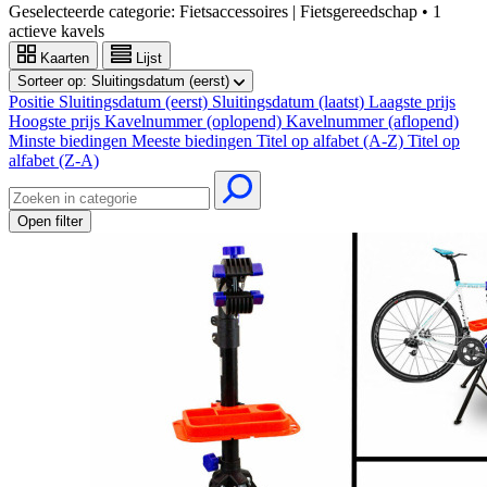
Geselecteerde categorie:
Fietsaccessoires | Fietsgereedschap
•
1
actieve kavels
Kaarten
Lijst
Sorteer op:
Sluitingsdatum (eerst)
Positie
Sluitingsdatum (eerst)
Sluitingsdatum (laatst)
Laagste prijs
Hoogste prijs
Kavelnummer (oplopend)
Kavelnummer (aflopend)
Minste biedingen
Meeste biedingen
Titel op alfabet (A-Z)
Titel op
alfabet (Z-A)
Open filter