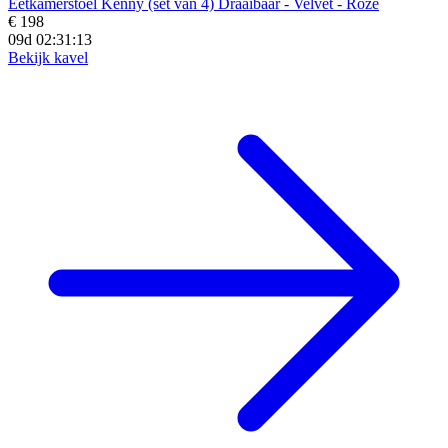
Eetkamerstoel Kenny (set van 4) Draaibaar - Velvet - Roze
€ 198
09d 02:31:12
Bekijk kavel