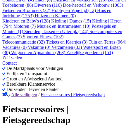
Toebehoren (86)
Diversen (116)
Doe-het-zelf en Verbouw (1063)
Fietsen en Brommers (32)
Hobby en Vrije tijd (12)
Huis en
Inrichting (1753)
Huizen en Kamers (0)
Kinderen en Baby's (128)
Kleding | Dames (15)
Kleding | Heren
(794)
Motoren (7)
Muziek en Instrumenten (10)
Postzegels en
Munten (1)
Sieraden, Tassen en Uiterlijk (144)
Spelcomputers en
Games (7)
Sport en Fitness (102)
Telecommunicatie (32)
Tickets en Kaartjes (3)
Tuin en Terras (964)
Vacatures (0)
Vakantie (0)
Verzamelen (33)
Watersport en Boten
(30)
Witgoed en Apparatuur (268)
Zakelijke goederen (151)
Zelf veilen
Contact
De Marktplaats voor Veilingen
Eerlijk en Transparant
Groot en Afwisselend Aanbod
Bereikbare Klantenservice
Duizenden Tevreden klanten
/
Alle veilingen
/
Fietsaccessoires | Fietsgereedschap
Fietsaccessoires |
Fietsgereedschap