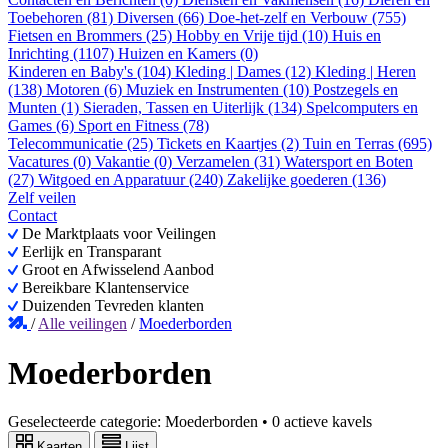
Toebehoren (81)
Diversen (66)
Doe-het-zelf en Verbouw (755)
Fietsen en Brommers (25)
Hobby en Vrije tijd (10)
Huis en
Inrichting (1107)
Huizen en Kamers (0)
Kinderen en Baby's (104)
Kleding | Dames (12)
Kleding | Heren
(138)
Motoren (6)
Muziek en Instrumenten (10)
Postzegels en
Munten (1)
Sieraden, Tassen en Uiterlijk (134)
Spelcomputers en
Games (6)
Sport en Fitness (78)
Telecommunicatie (25)
Tickets en Kaartjes (2)
Tuin en Terras (695)
Vacatures (0)
Vakantie (0)
Verzamelen (31)
Watersport en Boten
(27)
Witgoed en Apparatuur (240)
Zakelijke goederen (136)
Zelf veilen
Contact
De Marktplaats voor Veilingen
Eerlijk en Transparant
Groot en Afwisselend Aanbod
Bereikbare Klantenservice
Duizenden Tevreden klanten
/
Alle veilingen
/
Moederborden
Moederborden
Geselecteerde categorie:
Moederborden
•
0 actieve kavels
Kaarten
Lijst