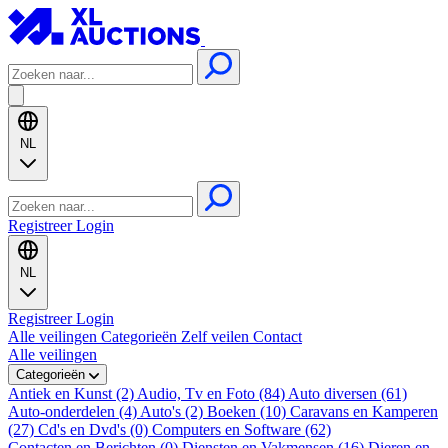
NL
Registreer
Login
NL
Registreer
Login
Alle veilingen
Categorieën
Zelf veilen
Contact
Alle veilingen
Categorieën
Antiek en Kunst (2)
Audio, Tv en Foto (84)
Auto diversen (61)
Auto-onderdelen (4)
Auto's (2)
Boeken (10)
Caravans en Kamperen
(27)
Cd's en Dvd's (0)
Computers en Software (62)
Contacten en Berichten (0)
Diensten en Vakmensen (16)
Dieren en