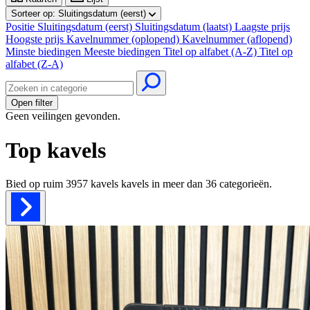
Sorteer op:
Sluitingsdatum (eerst)
Positie
Sluitingsdatum (eerst)
Sluitingsdatum (laatst)
Laagste prijs
Hoogste prijs
Kavelnummer (oplopend)
Kavelnummer (aflopend)
Minste biedingen
Meeste biedingen
Titel op alfabet (A-Z)
Titel op
alfabet (Z-A)
Open filter
Geen veilingen gevonden.
Top kavels
Bied op ruim
3957 kavels
kavels in meer dan
36
categorieën.