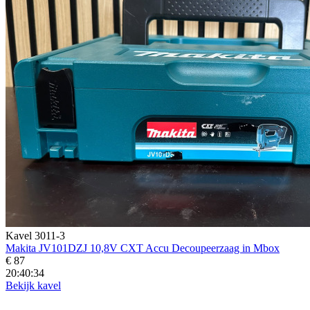
Kavel 3011-3
Makita JV101DZJ 10,8V CXT Accu Decoupeerzaag in Mbox
€ 87
20:40:33
Bekijk kavel