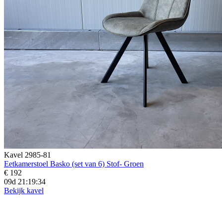
Kavel 2985-81
Eetkamerstoel Basko (set van 6) Stof- Groen
€ 192
09d 21:19:33
Bekijk kavel