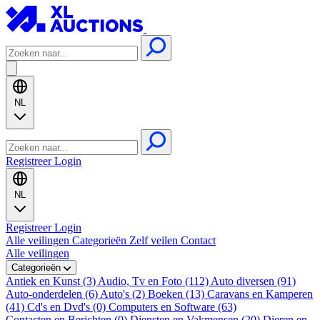
NL
Registreer
Login
NL
Registreer
Login
Alle veilingen
Categorieën
Zelf veilen
Contact
Alle veilingen
Categorieën
Antiek en Kunst (3)
Audio, Tv en Foto (112)
Auto diversen (91)
Auto-onderdelen (6)
Auto's (2)
Boeken (13)
Caravans en Kamperen
(41)
Cd's en Dvd's (0)
Computers en Software (63)
Contacten en Berichten (0)
Diensten en Vakmensen (20)
Dieren en