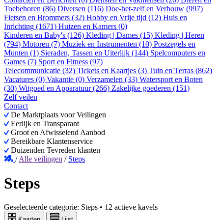
Toebehoren (86)
Diversen (116)
Doe-het-zelf en Verbouw (997)
Fietsen en Brommers (32)
Hobby en Vrije tijd (12)
Huis en
Inrichting (1671)
Huizen en Kamers (0)
Kinderen en Baby's (126)
Kleding | Dames (15)
Kleding | Heren
(794)
Motoren (7)
Muziek en Instrumenten (10)
Postzegels en
Munten (1)
Sieraden, Tassen en Uiterlijk (144)
Spelcomputers en
Games (7)
Sport en Fitness (97)
Telecommunicatie (32)
Tickets en Kaartjes (3)
Tuin en Terras (862)
Vacatures (0)
Vakantie (0)
Verzamelen (33)
Watersport en Boten
(30)
Witgoed en Apparatuur (266)
Zakelijke goederen (151)
Zelf veilen
Contact
De Marktplaats voor Veilingen
Eerlijk en Transparant
Groot en Afwisselend Aanbod
Bereikbare Klantenservice
Duizenden Tevreden klanten
/
Alle veilingen
/
Steps
Steps
Geselecteerde categorie:
Steps
•
12 actieve kavels
Kaarten
Lijst