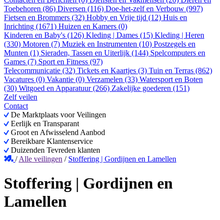
Toebehoren (86)
Diversen (116)
Doe-het-zelf en Verbouw (997)
Fietsen en Brommers (32)
Hobby en Vrije tijd (12)
Huis en
Inrichting (1671)
Huizen en Kamers (0)
Kinderen en Baby's (126)
Kleding | Dames (15)
Kleding | Heren
(330)
Motoren (7)
Muziek en Instrumenten (10)
Postzegels en
Munten (1)
Sieraden, Tassen en Uiterlijk (144)
Spelcomputers en
Games (7)
Sport en Fitness (97)
Telecommunicatie (32)
Tickets en Kaartjes (3)
Tuin en Terras (862)
Vacatures (0)
Vakantie (0)
Verzamelen (33)
Watersport en Boten
(30)
Witgoed en Apparatuur (266)
Zakelijke goederen (151)
Zelf veilen
Contact
De Marktplaats voor Veilingen
Eerlijk en Transparant
Groot en Afwisselend Aanbod
Bereikbare Klantenservice
Duizenden Tevreden klanten
/
Alle veilingen
/
Stoffering | Gordijnen en Lamellen
Stoffering | Gordijnen en
Lamellen