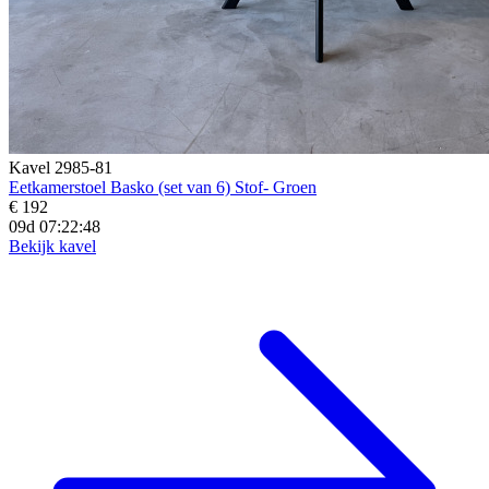
Kavel 2985-81
Eetkamerstoel Basko (set van 6) Stof- Groen
€ 192
09d 07:22:46
Bekijk kavel