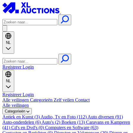
NL
Registreer
Login
NL
Registreer
Login
Alle veilingen
Categorieën
Zelf veilen
Contact
Alle veilingen
Categorieën
Antiek en Kunst (3)
Audio, Tv en Foto (112)
Auto diversen (91)
Auto-onderdelen (6)
Auto's (2)
Boeken (13)
Caravans en Kamperen
(41)
Cd's en Dvd's (0)
Computers en Software (63)
Contacten en Berichten (0)
Diensten en Vakmensen (20)
Dieren en