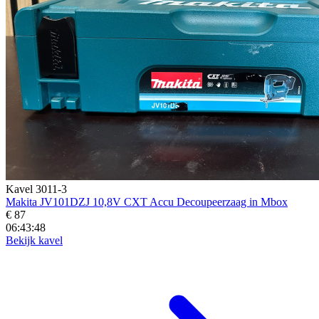
Kavel 3011-3
Makita JV101DZJ 10,8V CXT Accu Decoupeerzaag in Mbox
€ 87
06:43:46
Bekijk kavel