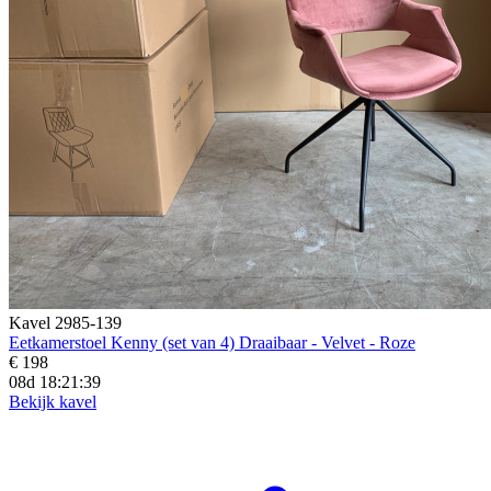
Kavel 2985-139
Eetkamerstoel Kenny (set van 4) Draaibaar - Velvet - Roze
€ 198
08d 18:21:37
Bekijk kavel