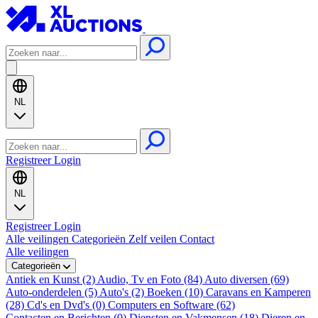
NL
Registreer
Login
NL
Registreer
Login
Alle veilingen
Categorieën
Zelf veilen
Contact
Alle veilingen
Categorieën
Antiek en Kunst (2)
Audio, Tv en Foto (84)
Auto diversen (69)
Auto-onderdelen (5)
Auto's (2)
Boeken (10)
Caravans en Kamperen
(28)
Cd's en Dvd's (0)
Computers en Software (62)
Contacten en Berichten (0)
Diensten en Vakmensen (18)
Dieren en