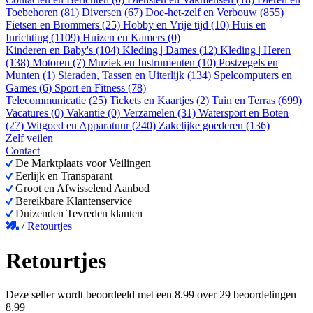
Toebehoren (81)
Diversen (67)
Doe-het-zelf en Verbouw (855)
Fietsen en Brommers (25)
Hobby en Vrije tijd (10)
Huis en
Inrichting (1109)
Huizen en Kamers (0)
Kinderen en Baby's (104)
Kleding | Dames (12)
Kleding | Heren
(138)
Motoren (7)
Muziek en Instrumenten (10)
Postzegels en
Munten (1)
Sieraden, Tassen en Uiterlijk (134)
Spelcomputers en
Games (6)
Sport en Fitness (78)
Telecommunicatie (25)
Tickets en Kaartjes (2)
Tuin en Terras (699)
Vacatures (0)
Vakantie (0)
Verzamelen (31)
Watersport en Boten
(27)
Witgoed en Apparatuur (240)
Zakelijke goederen (136)
Zelf veilen
Contact
De Marktplaats voor Veilingen
Eerlijk en Transparant
Groot en Afwisselend Aanbod
Bereikbare Klantenservice
Duizenden Tevreden klanten
/
Retourtjes
Retourtjes
Deze seller wordt beoordeeld met een
8.99
over
29 beoordelingen
8.99