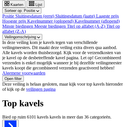
Kaarten
Lijst
Sorteer op:
Positie
Positie
Sluitingsdatum (eerst)
Sluitingsdatum (laatst)
Laagste prijs
Hoogste prijs
Kavelnummer (oplopend)
Kavelnummer (aflopend)
Minste biedingen
Meeste biedingen
Titel op alfabet (A-Z)
Titel op
alfabet (Z-A)
Veilingomschrijving
In deze veiling kom je kavels tegen van verschillende
veilingmeesters. Dit maakt deze veiling extra divers qua aanbod.
Alle kavels worden thuisbezorgd. Kijk voor de verzendkosten van
je kavel op de desbetreffende kavel pagina. Let op! Gecombineerd
verzenden is enkel mogelijk wanneer je bij dezelfde veilingmeester
kavels koopt die gecombineerd verzenden geactiveerd hebben!
Algemene voorwaarden
Open filter
Deze veiling is helaas gesloten, maar kijk voor top kavels hieronder
of kijk op de
veilingen pagina
Top kavels
Bied op ruim
6101 kavels
kavels in meer dan
36
categorieën.