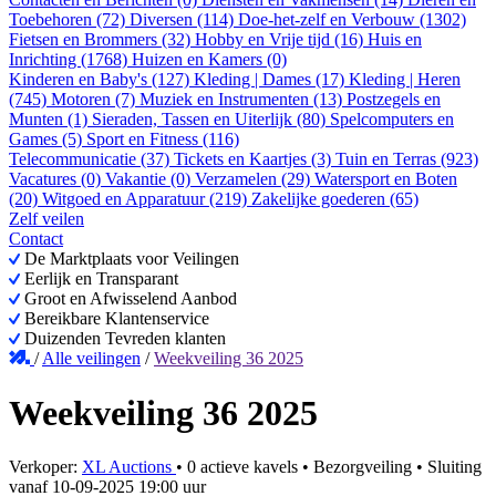
Toebehoren (72)
Diversen (114)
Doe-het-zelf en Verbouw (1302)
Fietsen en Brommers (32)
Hobby en Vrije tijd (16)
Huis en
Inrichting (1768)
Huizen en Kamers (0)
Kinderen en Baby's (127)
Kleding | Dames (17)
Kleding | Heren
(745)
Motoren (7)
Muziek en Instrumenten (13)
Postzegels en
Munten (1)
Sieraden, Tassen en Uiterlijk (80)
Spelcomputers en
Games (5)
Sport en Fitness (116)
Telecommunicatie (37)
Tickets en Kaartjes (3)
Tuin en Terras (923)
Vacatures (0)
Vakantie (0)
Verzamelen (29)
Watersport en Boten
(20)
Witgoed en Apparatuur (219)
Zakelijke goederen (65)
Zelf veilen
Contact
De Marktplaats voor Veilingen
Eerlijk en Transparant
Groot en Afwisselend Aanbod
Bereikbare Klantenservice
Duizenden Tevreden klanten
/
Alle veilingen
/
Weekveiling 36 2025
Weekveiling 36 2025
Verkoper:
XL Auctions
•
0 actieve kavels
•
Bezorgveiling
• Sluiting
vanaf
10-09-2025 19:00 uur