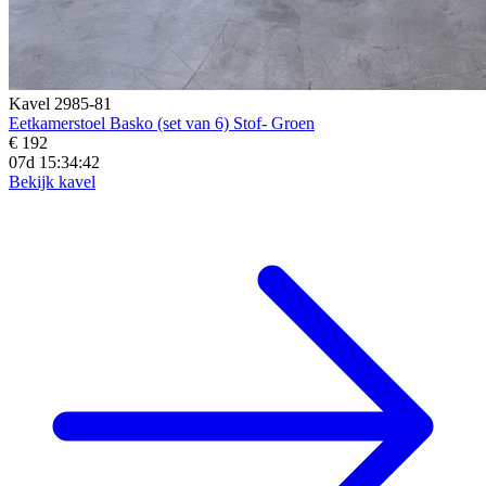
Kavel 2985-81
Eetkamerstoel Basko (set van 6) Stof- Groen
€ 192
07d 15:34:40
Bekijk kavel