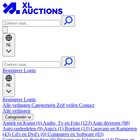
NL
Registreer
Login
NL
Registreer
Login
Alle veilingen
Categorieën
Zelf veilen
Contact
Alle veilingen
Categorieën
Antiek en Kunst (6)
Audio, Tv en Foto (123)
Auto diversen (98)
Auto-onderdelen (9)
Auto's (1)
Boeken (13)
Caravans en Kamperen
(43)
Cd's en Dvd's (0)
Computers en Software (83)
Contacten en Berichten (0)
Diensten en Vakmensen (14)
Dieren en