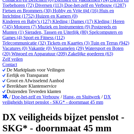
Toebehoren (72)
Diversen (113)
Doe-het-zelf en Verbouw (1287)
Fietsen en Brommers (30)
Hobby en Vrije tijd (16)
Huis en
Inrichting (1752)
Huizen en Kamers (0)
Kinderen en Baby's (127)
Kleding | Dames (17)
Kleding | Heren
(745)
Motoren (7)
Muziek en Instrumenten (9)
Postzegels en
Munten (1)
Sieraden, Tassen en Uiterlijk (80)
Spelcomputers en
Games (4)
Sport en Fitness (112)
Telecommunicatie (32)
Tickets en Kaartjes (3)
Tuin en Terras (942)
Vacatures (0)
Vakantie (0)
Verzamelen (29)
Watersport en Boten
(20)
Witgoed en Apparatuur (209)
Zakelijke goederen (63)
Zelf veilen
Contact
De Marktplaats voor Veilingen
Eerlijk en Transparant
Groot en Afwisselend Aanbod
Bereikbare Klantenservice
Duizenden Tevreden klanten
/
Doe-het-zelf en Verbouw
/
Hang- en Sluitwerk
/
DX
veiligheids bijzet penslot - SKG* - doornmaat 45 mm
DX veiligheids bijzet penslot -
SKG* - doornmaat 45 mm