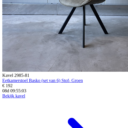
Kavel 2985-81
Eetkamerstoel Basko (set van 6) Stof- Groen
€ 192
08d 09:55:02
Bekijk kavel