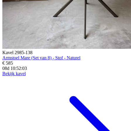
Kavel 2985-138
Armstoel Mare (Set van 8) - Stof - Naturel
€ 585
08d 10:52:02
Bekijk kavel