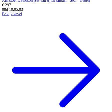
Armstoel Davidson (set van 6) Draaibaar - Stof - Groen
€ 297
08d 10:05:02
Bekijk kavel