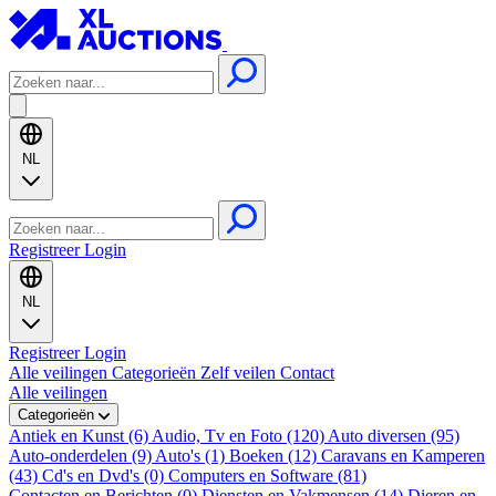
NL
Registreer
Login
NL
Registreer
Login
Alle veilingen
Categorieën
Zelf veilen
Contact
Alle veilingen
Categorieën
Antiek en Kunst (6)
Audio, Tv en Foto (120)
Auto diversen (95)
Auto-onderdelen (9)
Auto's (1)
Boeken (12)
Caravans en Kamperen
(43)
Cd's en Dvd's (0)
Computers en Software (81)
Contacten en Berichten (0)
Diensten en Vakmensen (14)
Dieren en