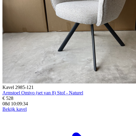
Kavel 2985-121
Armstoel Omivo (set van 8) Stof - Naturel
€ 528
08d 10:09:32
Bekijk kavel