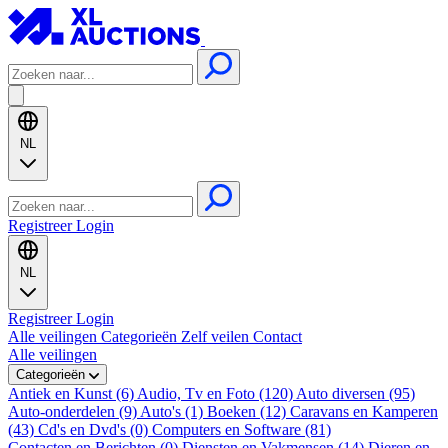
NL
Registreer
Login
NL
Registreer
Login
Alle veilingen
Categorieën
Zelf veilen
Contact
Alle veilingen
Categorieën
Antiek en Kunst (6)
Audio, Tv en Foto (120)
Auto diversen (95)
Auto-onderdelen (9)
Auto's (1)
Boeken (12)
Caravans en Kamperen
(43)
Cd's en Dvd's (0)
Computers en Software (81)
Contacten en Berichten (0)
Diensten en Vakmensen (14)
Dieren en