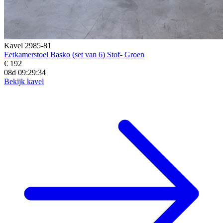
Kavel 2985-81
Eetkamerstoel Basko (set van 6) Stof- Groen
€ 192
08d 09:29:32
Bekijk kavel