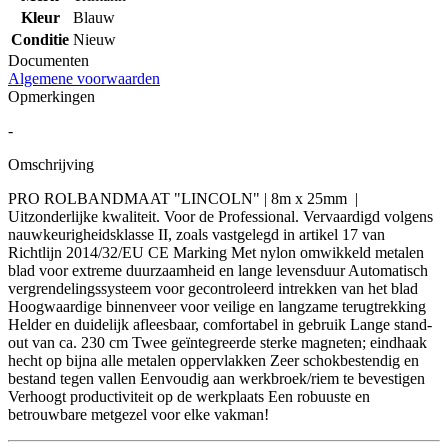
Kleur
Blauw
Conditie
Nieuw
Documenten
Algemene voorwaarden
Opmerkingen
-
Omschrijving
PRO ROLBANDMAAT "LINCOLN" | 8m x 25mm |
Uitzonderlijke kwaliteit. Voor de Professional. Vervaardigd volgens
nauwkeurigheidsklasse II, zoals vastgelegd in artikel 17 van
Richtlijn 2014/32/EU CE Marking Met nylon omwikkeld metalen
blad voor extreme duurzaamheid en lange levensduur Automatisch
vergrendelingssysteem voor gecontroleerd intrekken van het blad
Hoogwaardige binnenveer voor veilige en langzame terugtrekking
Helder en duidelijk afleesbaar, comfortabel in gebruik Lange stand-
out van ca. 230 cm Twee geïntegreerde sterke magneten; eindhaak
hecht op bijna alle metalen oppervlakken Zeer schokbestendig en
bestand tegen vallen Eenvoudig aan werkbroek/riem te bevestigen
Verhoogt productiviteit op de werkplaats Een robuuste en
betrouwbare metgezel voor elke vakman!