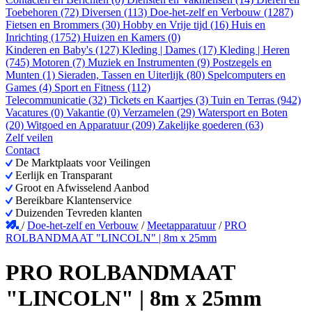
Toebehoren (72)
Diversen (113)
Doe-het-zelf en Verbouw (1287)
Fietsen en Brommers (30)
Hobby en Vrije tijd (16)
Huis en
Inrichting (1752)
Huizen en Kamers (0)
Kinderen en Baby's (127)
Kleding | Dames (17)
Kleding | Heren
(745)
Motoren (7)
Muziek en Instrumenten (9)
Postzegels en
Munten (1)
Sieraden, Tassen en Uiterlijk (80)
Spelcomputers en
Games (4)
Sport en Fitness (112)
Telecommunicatie (32)
Tickets en Kaartjes (3)
Tuin en Terras (942)
Vacatures (0)
Vakantie (0)
Verzamelen (29)
Watersport en Boten
(20)
Witgoed en Apparatuur (209)
Zakelijke goederen (63)
Zelf veilen
Contact
De Marktplaats voor Veilingen
Eerlijk en Transparant
Groot en Afwisselend Aanbod
Bereikbare Klantenservice
Duizenden Tevreden klanten
/
Doe-het-zelf en Verbouw
/
Meetapparatuur
/
PRO
ROLBANDMAAT "LINCOLN" | 8m x 25mm
PRO ROLBANDMAAT
"LINCOLN" | 8m x 25mm