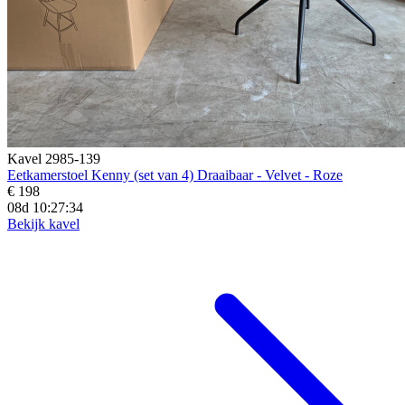
Kavel 2985-139
Eetkamerstoel Kenny (set van 4) Draaibaar - Velvet - Roze
€ 198
08d 10:27:32
Bekijk kavel