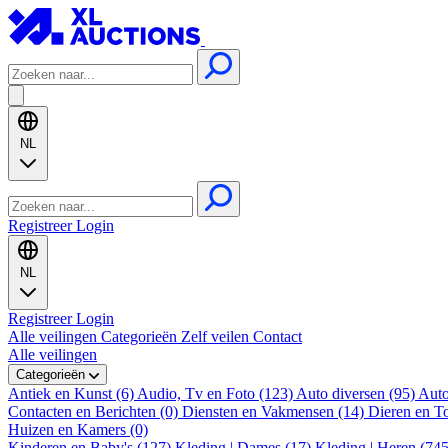
NL
Registreer
Login
NL
Registreer
Login
Alle veilingen
Categorieën
Zelf veilen
Contact
Alle veilingen
Categorieën
Antiek en Kunst (6)
Audio, Tv en Foto (123)
Auto diversen (95)
Auto
Contacten en Berichten (0)
Diensten en Vakmensen (14)
Dieren en T
Huizen en Kamers (0)
Kinderen en Baby's (127)
Kleding | Dames (17)
Kleding | Heren (74