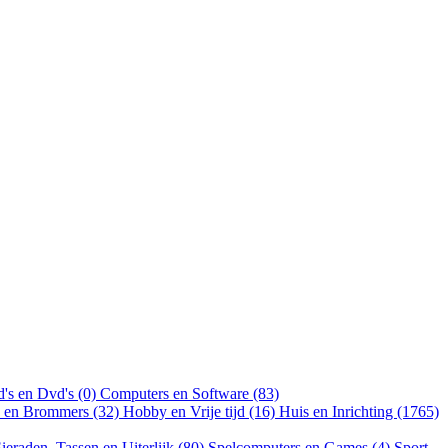
's en Dvd's (0)
Computers en Software (83)
n en Brommers (32)
Hobby en Vrije tijd (16)
Huis en Inrichting (1765)
ieraden, Tassen en Uiterlijk (80)
Spelcomputers en Games (4)
Sport