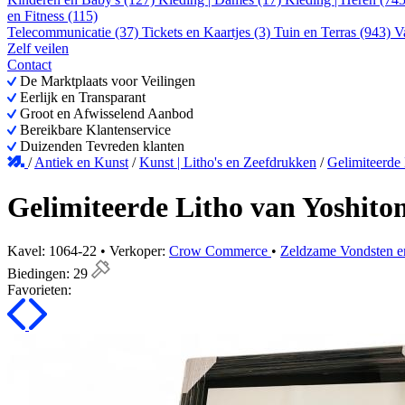
en Fitness (115)
Telecommunicatie (37)
Tickets en Kaartjes (3)
Tuin en Terras (943)
V
Zelf veilen
Contact
De Marktplaats voor Veilingen
Eerlijk en Transparant
Groot en Afwisselend Aanbod
Bereikbare Klantenservice
Duizenden Tevreden klanten
/
Antiek en Kunst
/
Kunst | Litho's en Zeefdrukken
/
Gelimiteerde
Gelimiteerde Litho van Yoshito
Kavel: 1064-22 • Verkoper:
Crow Commerce
•
Zeldzame Vondsten e
Biedingen:
29
Favorieten: