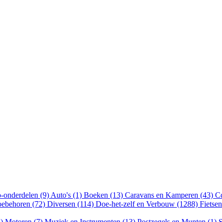
-onderdelen (9)
Auto's (1)
Boeken (13)
Caravans en Kamperen (43)
Cd
oebehoren (72)
Diversen (114)
Doe-het-zelf en Verbouw (1288)
Fietse
5)
Motoren (7)
Muziek en Instrumenten (13)
Postzegels en Munten (1)
S