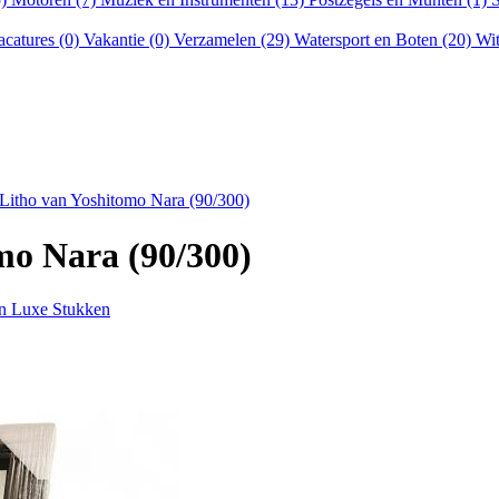
acatures (0)
Vakantie (0)
Verzamelen (29)
Watersport en Boten (20)
Wit
 Litho van Yoshitomo Nara (90/300)
mo Nara (90/300)
n Luxe Stukken