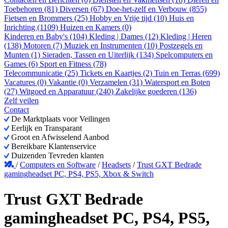
Toebehoren (81)
Diversen (67)
Doe-het-zelf en Verbouw (855)
Fietsen en Brommers (25)
Hobby en Vrije tijd (10)
Huis en
Inrichting (1109)
Huizen en Kamers (0)
Kinderen en Baby's (104)
Kleding | Dames (12)
Kleding | Heren
(138)
Motoren (7)
Muziek en Instrumenten (10)
Postzegels en
Munten (1)
Sieraden, Tassen en Uiterlijk (134)
Spelcomputers en
Games (6)
Sport en Fitness (78)
Telecommunicatie (25)
Tickets en Kaartjes (2)
Tuin en Terras (699)
Vacatures (0)
Vakantie (0)
Verzamelen (31)
Watersport en Boten
(27)
Witgoed en Apparatuur (240)
Zakelijke goederen (136)
Zelf veilen
Contact
De Marktplaats voor Veilingen
Eerlijk en Transparant
Groot en Afwisselend Aanbod
Bereikbare Klantenservice
Duizenden Tevreden klanten
/
Computers en Software
/
Headsets
/
Trust GXT Bedrade
gamingheadset PC, PS4, PS5, Xbox & Switch
Trust GXT Bedrade
gamingheadset PC, PS4, PS5,