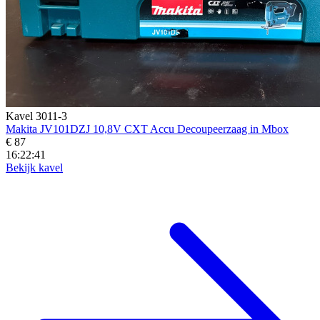
Kavel 3011-3
Makita JV101DZJ 10,8V CXT Accu Decoupeerzaag in Mbox
€ 87
16:22:39
Bekijk kavel