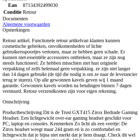
Ean
87134392499030
Conditie
Retour
Documenten
Algemene voorwaarden
Opmerkingen
Retour artikel. Functionele retour artikelvan klanten kunnen
cosmetische gebreken, onvolkomenheden of lichte
gebruikersspoortjes vertonen, maar ze hebben geen schade. Er
kunnen niet-essentiële accessoires ontbreken, maar ze zijn nog
steeds functioneel. Ze hebben misschien niet hun originele
verpakking of zelfs helemaal geen verpakking. ze zijn niet langer
dan 14 dagen gebruikt (de tijd die nodig is om ze naar de leverancier
terug te sturen). Op alle gewonnen kavels geven wij 1 maand
garantie. Gewonnen kavels worden na betalingen binnen 7 dagen
verstuurd. Retour verzendkosten zijn voor eigen rekening.
Omschrijving
Productbeschrijving Dit is de Trust GXT415 Zirox Bedrade Gaming
Headset. Een lichtgewicht over-ear gaming headset geschikt voor
PC, laptop en consoles. Kenmerken Zo licht als een veertje: De
Zirox headset weegt maar 244 gram en is zo comfortabel en
lichtgewicht dat je bijna niet merkt dat je hem draagt. Check dit wel