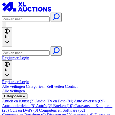
NL
Registreer
Login
NL
Registreer
Login
Alle veilingen
Categorieën
Zelf veilen
Contact
Alle veilingen
Categorieën
Antiek en Kunst (2)
Audio, Tv en Foto (84)
Auto diversen (69)
Auto-onderdelen (5)
Auto's (2)
Boeken (10)
Caravans en Kamperen
(28)
Cd's en Dvd's (0)
Computers en Software (62)
Contacten en Berichten (0)
Diensten en Vakmensen (18)
Dieren en