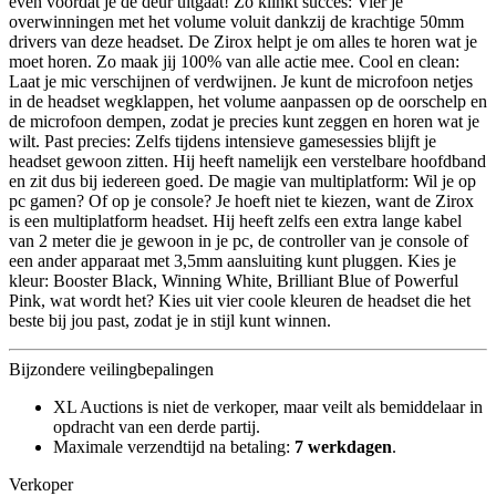
even voordat je de deur uitgaat! Zo klinkt succes: Vier je
overwinningen met het volume voluit dankzij de krachtige 50mm
drivers van deze headset. De Zirox helpt je om alles te horen wat je
moet horen. Zo maak jij 100% van alle actie mee. Cool en clean:
Laat je mic verschijnen of verdwijnen. Je kunt de microfoon netjes
in de headset wegklappen, het volume aanpassen op de oorschelp en
de microfoon dempen, zodat je precies kunt zeggen en horen wat je
wilt. Past precies: Zelfs tijdens intensieve gamesessies blijft je
headset gewoon zitten. Hij heeft namelijk een verstelbare hoofdband
en zit dus bij iedereen goed. De magie van multiplatform: Wil je op
pc gamen? Of op je console? Je hoeft niet te kiezen, want de Zirox
is een multiplatform headset. Hij heeft zelfs een extra lange kabel
van 2 meter die je gewoon in je pc, de controller van je console of
een ander apparaat met 3,5mm aansluiting kunt pluggen. Kies je
kleur: Booster Black, Winning White, Brilliant Blue of Powerful
Pink, wat wordt het? Kies uit vier coole kleuren de headset die het
beste bij jou past, zodat je in stijl kunt winnen.
Bijzondere veilingbepalingen
XL Auctions is niet de verkoper, maar veilt als bemiddelaar in
opdracht van een derde partij.
Maximale verzendtijd na betaling:
7 werkdagen
.
Verkoper