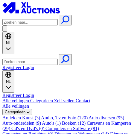
NL
Registreer
Login
NL
Registreer
Login
Alle veilingen
Categorieën
Zelf veilen
Contact
Alle veilingen
Categorieën
Antiek en Kunst (3)
Audio, Tv en Foto (120)
Auto diversen (95)
Auto-onderdelen (9)
Auto's (1)
Boeken (12)
Caravans en Kamperen
(29)
Cd's en Dvd's (0)
Computers en Software (81)
Contacten en Berichten (0)
Diensten en Vakmensen (14)
Dieren en