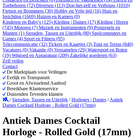
Toebehoren (72)
Diversen (113)
Doe-het-zelf en Verbouw (1010)
Fietsen en Brommers (30)
Hobby en Vrije tijd (16)
Huis en
Inrichting (1669)
Huizen en Kamers (0)
Kinderen en Baby's (125)
Kleding | Dames (17)
Kleding | Heren
(745)
Motoren (7)
Muziek en Instrumenten (9)
Postzegels en
Munten (1)
Sieraden, Tassen en Uiterlijk (80)
Spelcomputers en
Games (4)
Sport en Fitness (95)
Telecommunicatie (32)
Tickets en Kaartjes (3)
Tuin en Terras (840)
Vacatures (0)
Vakantie (0)
Verzamelen (29)
Watersport en Boten
(19)
Witgoed en Apparatuur (209)
Zakelijke goederen (63)
Zelf veilen
Contact
De Marktplaats voor Veilingen
Eerlijk en Transparant
Groot en Afwisselend Aanbod
Bereikbare Klantenservice
Duizenden Tevreden klanten
/
Sieraden, Tassen en Uiterlijk
/
Horloges | Dames
/
Antiek
Dames Cocktail Horloge - Rolled Gold (17mm)
Antiek Dames Cocktail
Horloge - Rolled Gold (17mm)