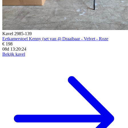
Kavel 2985-139
Eetkamerstoel Kenny (set van 4) Draaibaar - Velvet - Roze
€ 198
08d 13:20:22
Bekijk kavel