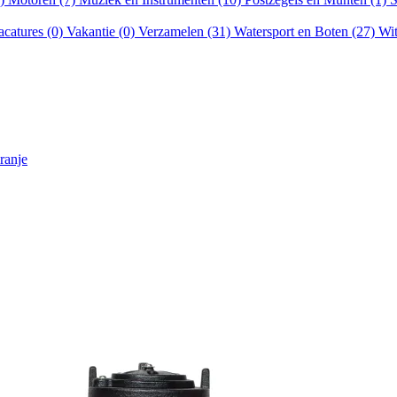
acatures (0)
Vakantie (0)
Verzamelen (31)
Watersport en Boten (27)
Wit
ranje