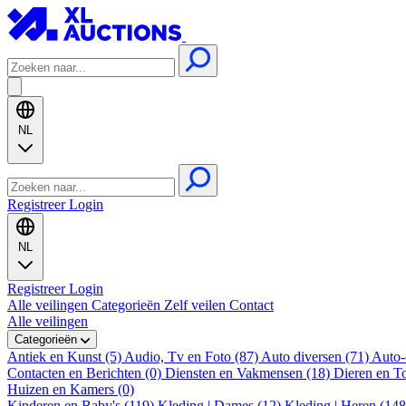
NL
Registreer
Login
NL
Registreer
Login
Alle veilingen
Categorieën
Zelf veilen
Contact
Alle veilingen
Categorieën
Antiek en Kunst (5)
Audio, Tv en Foto (87)
Auto diversen (71)
Auto-
Contacten en Berichten (0)
Diensten en Vakmensen (18)
Dieren en T
Huizen en Kamers (0)
Kinderen en Baby's (119)
Kleding | Dames (12)
Kleding | Heren (14