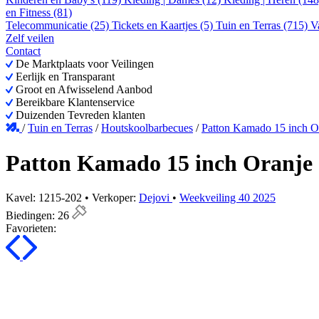
en Fitness (81)
Telecommunicatie (25)
Tickets en Kaartjes (5)
Tuin en Terras (715)
V
Zelf veilen
Contact
De Marktplaats voor Veilingen
Eerlijk en Transparant
Groot en Afwisselend Aanbod
Bereikbare Klantenservice
Duizenden Tevreden klanten
/
Tuin en Terras
/
Houtskoolbarbecues
/
Patton Kamado 15 inch O
Patton Kamado 15 inch Oranje
Kavel: 1215-202 • Verkoper:
Dejovi
•
Weekveiling 40 2025
Biedingen:
26
Favorieten: