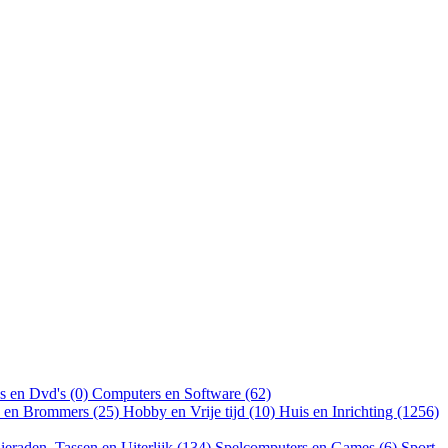
s en Dvd's (0)
Computers en Software (62)
n en Brommers (25)
Hobby en Vrije tijd (10)
Huis en Inrichting (1256)
ieraden, Tassen en Uiterlijk (134)
Spelcomputers en Games (6)
Sport