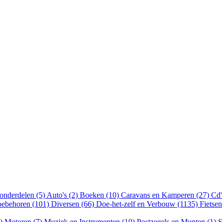
onderdelen (5)
Auto's (2)
Boeken (10)
Caravans en Kamperen (27)
Cd'
oebehoren (101)
Diversen (66)
Doe-het-zelf en Verbouw (1135)
Fietse
8)
Motoren (7)
Muziek en Instrumenten (10)
Postzegels en Munten (1)
S