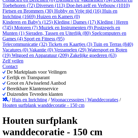
Toebehoren (72)
Diversen (113)
Doe-het-zelf en Verbouw (1010)
Fietsen en Brommers (30)
Hobby en Vrije tijd (16)
Huis en
Inrichting (1669)
Huizen en Kamers (0)
Kinderen en Baby's (125)
Kleding | Dames (17)
Kleding | Heren
(745)
Motoren (7)
Muziek en Instrumenten (9)
Postzegels en
Munten (1)
Sieraden, Tassen en Uiterlijk (80)
Spelcomputers en
Games (4)
Sport en Fitness (95)
Telecommunicatie (32)
Tickets en Kaartjes (3)
Tuin en Terras (840)
Vacatures (0)
Vakantie (0)
Verzamelen (29)
Watersport en Boten
(19)
Witgoed en Apparatuur (209)
Zakelijke goederen (63)
Zelf veilen
Contact
De Marktplaats voor Veilingen
Eerlijk en Transparant
Groot en Afwisselend Aanbod
Bereikbare Klantenservice
Duizenden Tevreden klanten
/
Huis en Inrichting
/
Woonaccessoires | Wanddecoraties
/
Houten surfplank wanddecoratie - 150 cm
Houten surfplank
wanddecoratie - 150 cm