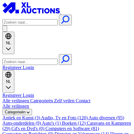
NL
Registreer
Login
NL
Registreer
Login
Alle veilingen
Categorieën
Zelf veilen
Contact
Alle veilingen
Categorieën
Antiek en Kunst (3)
Audio, Tv en Foto (120)
Auto diversen (95)
Auto-onderdelen (9)
Auto's (1)
Boeken (12)
Caravans en Kamperen
(29)
Cd's en Dvd's (0)
Computers en Software (81)
Contacten en Berichten (0)
Diensten en Vakmensen (14)
Dieren en