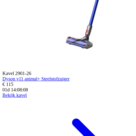
Kavel 2901-26
Dyson v11 animal+ Steelstofzuiger
€ 115
01d 14:08:06
Bekijk kavel