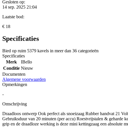
Gesloten op:
14 sep. 2025 21:04
Laatste bod:
€ 18
Specificaties
Bied op ruim
5379 kavels
in meer dan
36 categorieën
Specificaties
Merk
IBello
Conditie
Nieuw
Documenten
Algemene voorwaarden
Opmerkingen
-
Omschrijving
Draadloos ontwerp Ook perfect als snoeizaag Rubber handvat 21 Volt
Gebruiksduur van 20 minuten (per accu) Roestvrijstalen & geharde ket
grip en de draadloze werking is deze mini kettingzaag een absolute mus