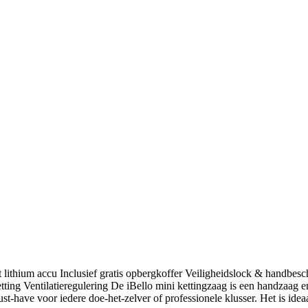
 lithium accu Inclusief gratis opbergkoffer Veiligheidslock & handbes
ting Ventilatieregulering De iBello mini kettingzaag is een handzaag 
t-have voor iedere doe-het-zelver of professionele klusser. Het is ideaa