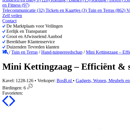
en Fitness (97)
Telecommunicatie (32)
Tickets en Kaartjes (3)
Tuin en Terras (862)
V
Zelf veilen
Contact
De Marktplaats voor Veilingen
Eerlijk en Transparant
Groot en Afwisselend Aanbod
Bereikbare Klantenservice
Duizenden Tevreden klanten
/
Tuin en Terras
/
Hand-tuingereedschap
/
Mini Kettingzaag – Effi
Mini Kettingzaag – Efficiënt & 
Kavel: 1228-126 • Verkoper:
BosB.nl
•
Gadgets, Wonen, Meubels en
Biedingen:
6
Favorieten: