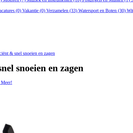
acatures (0)
Vakantie (0)
Verzamelen (33)
Watersport en Boten (30)
Wit
ciënt & snel snoeien en zagen
snel snoeien en zagen
 Meer!