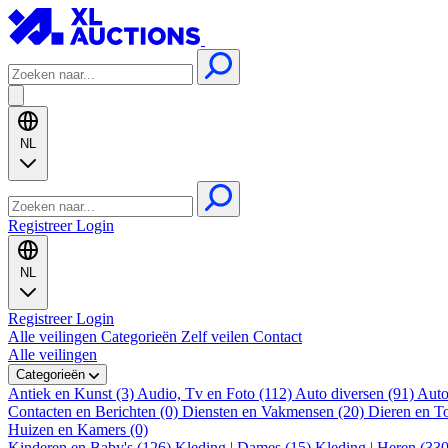
NL
Registreer
Login
NL
Registreer
Login
Alle veilingen
Categorieën
Zelf veilen
Contact
Alle veilingen
Categorieën
Antiek en Kunst (3)
Audio, Tv en Foto (112)
Auto diversen (91)
Auto
Contacten en Berichten (0)
Diensten en Vakmensen (20)
Dieren en T
Huizen en Kamers (0)
Kinderen en Baby's (126)
Kleding | Dames (15)
Kleding | Heren (33