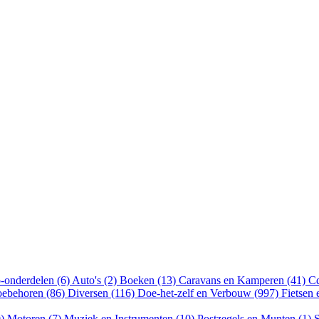
-onderdelen (6)
Auto's (2)
Boeken (13)
Caravans en Kamperen (41)
Cd
oebehoren (86)
Diversen (116)
Doe-het-zelf en Verbouw (997)
Fietsen
0)
Motoren (7)
Muziek en Instrumenten (10)
Postzegels en Munten (1)
S