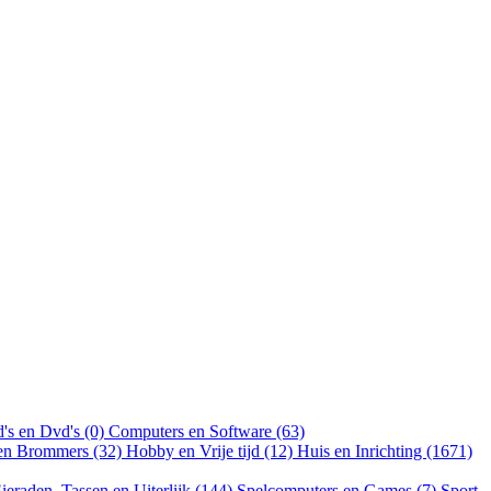
's en Dvd's (0)
Computers en Software (63)
 en Brommers (32)
Hobby en Vrije tijd (12)
Huis en Inrichting (1671)
ieraden, Tassen en Uiterlijk (144)
Spelcomputers en Games (7)
Sport