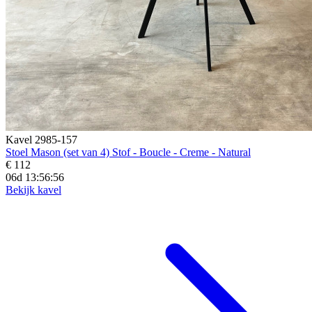
Kavel 2985-157
Stoel Mason (set van 4) Stof - Boucle - Creme - Natural
€ 112
06d 13:56:54
Bekijk kavel