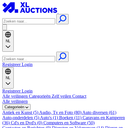
NL
Registreer
Login
NL
Registreer
Login
Alle veilingen
Categorieën
Zelf veilen
Contact
Alle veilingen
Categorieën
Antiek en Kunst (5)
Audio, Tv en Foto (80)
Auto diversen (61)
Auto-onderdelen (5)
Auto's (1)
Boeken (11)
Caravans en Kamperen
(36)
Cd's en Dvd's (0)
Computers en Software (50)
Contacten en Berichten (0)
Diensten en Vakmensen (14)
Dieren en