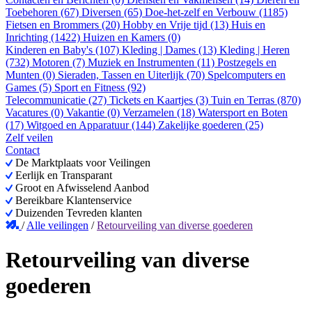
Toebehoren (67)
Diversen (65)
Doe-het-zelf en Verbouw (1185)
Fietsen en Brommers (20)
Hobby en Vrije tijd (13)
Huis en
Inrichting (1422)
Huizen en Kamers (0)
Kinderen en Baby's (107)
Kleding | Dames (13)
Kleding | Heren
(732)
Motoren (7)
Muziek en Instrumenten (11)
Postzegels en
Munten (0)
Sieraden, Tassen en Uiterlijk (70)
Spelcomputers en
Games (5)
Sport en Fitness (92)
Telecommunicatie (27)
Tickets en Kaartjes (3)
Tuin en Terras (870)
Vacatures (0)
Vakantie (0)
Verzamelen (18)
Watersport en Boten
(17)
Witgoed en Apparatuur (144)
Zakelijke goederen (25)
Zelf veilen
Contact
De Marktplaats voor Veilingen
Eerlijk en Transparant
Groot en Afwisselend Aanbod
Bereikbare Klantenservice
Duizenden Tevreden klanten
/
Alle veilingen
/
Retourveiling van diverse goederen
Retourveiling van diverse
goederen