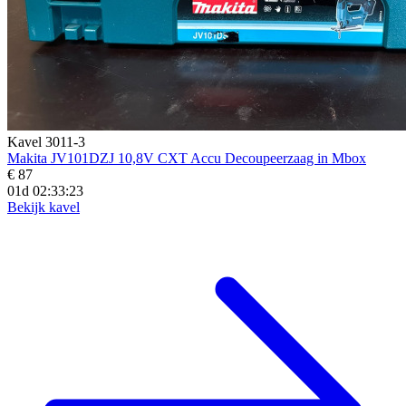
Kavel 3011-3
Makita JV101DZJ 10,8V CXT Accu Decoupeerzaag in Mbox
€ 87
01d 02:33:20
Bekijk kavel