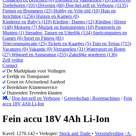
Toebehoren (101)
Diversen (66)
Doe-het-zelf en Verbouw (1135)
Fietsen en Brommers (25)
Hobby en Vrije tijd (10)
Huis en
Inrichting (1256)
Huizen en Kamers (0)
Kinderen en Baby's (119)
Kleding | Dames (12)
Kleding | Heren
(148)
Motoren (7)
Muziek en Instrumenten (10)
Postzegels en
Munten (1)
Sieraden, Tassen en Uiterlijk (134)
Spelcomputers en
Games (6)
Sport en Fitness (81)
Telecommunicatie (25)
Tickets en Kaartjes (5)
Tuin en Terras (715)
Vacatures (0)
Vakantie (0)
Verzamelen (31)
Watersport en Boten
(27)
Witgoed en Apparatuur (255)
Zakelijke goederen (136)
Zelf veilen
Contact
De Marktplaats voor Veilingen
Eerlijk en Transparant
Groot en Afwisselend Aanbod
Bereikbare Klantenservice
Duizenden Tevreden klanten
/
Doe-het-zelf en Verbouw
/
Gereedschap | Boormachines
/
Fein
accu 18V 4Ah Li-Ion
Fein accu 18V 4Ah Li-Ion
Kavel: 1276-142 • Verkoper:
Stock and Trade
•
Verzendveiling | A-