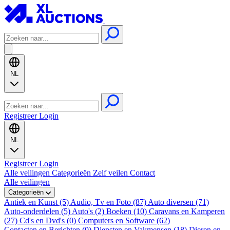
NL
Registreer
Login
NL
Registreer
Login
Alle veilingen
Categorieën
Zelf veilen
Contact
Alle veilingen
Categorieën
Antiek en Kunst (5)
Audio, Tv en Foto (87)
Auto diversen (71)
Auto-onderdelen (5)
Auto's (2)
Boeken (10)
Caravans en Kamperen
(27)
Cd's en Dvd's (0)
Computers en Software (62)
Contacten en Berichten (0)
Diensten en Vakmensen (18)
Dieren en