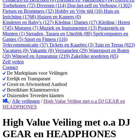
Toebehoren (72)
Diversen (114)
Doe-het-zelf en Verbouw (1302)
Fietsen en Brommers (32)
Hobby en Vrije tijd (16)
Huis en
Inrichting (1768)
Huizen en Kamers (0)
Kinderen en Baby's (127)
Kleding | Dames (17)
Kleding | Heren
(745)
Motoren (7)
Muziek en Instrumenten (13)
Postzegels en
Munten (1)
Sieraden, Tassen en Uiterlijk (80)
Spelcomputers en
Games (5)
Sport en Fitness (116)
Telecommunicatie (37)
Tickets en Kaartjes (3)
Tuin en Terras (923)
Vacatures (0)
Vakantie (0)
Verzamelen (29)
Watersport en Boten
(20)
Witgoed en Apparatuur (219)
Zakelijke goederen (65)
Zelf veilen
Contact
De Marktplaats voor Veilingen
Eerlijk en Transparant
Groot en Afwisselend Aanbod
Bereikbare Klantenservice
Duizenden Tevreden klanten
/
Alle veilingen
/
High Value Veiling met o.a DJ GEAR en
HEADPHONES
High Value Veiling met o.a DJ
GEAR en HEADPHONES