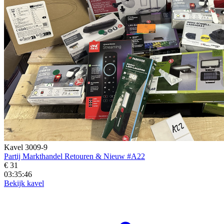
Kavel 3009-9
Partij Markthandel Retouren & Nieuw #A22
€ 31
03:35:45
Bekijk kavel