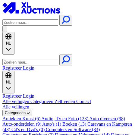
NL
Registreer
Login
NL
Registreer
Login
Alle veilingen
Categorieën
Zelf veilen
Contact
Alle veilingen
Categorieën
Antiek en Kunst (6)
Audio, Tv en Foto (123)
Auto diversen (98)
Auto-onderdelen (9)
Auto's (1)
Boeken (13)
Caravans en Kamperen
(43)
Cd's en Dvd's (0)
Computers en Software (83)
Contacten en Berichten (0)
Diensten en Vakmensen (14)
Dieren en