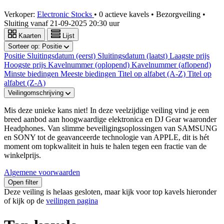
Verkoper:
Electronic Stocks
•
0 actieve kavels
•
Bezorgveiling
•
Sluiting vanaf
21-09-2025 20:30 uur
Kaarten
Lijst
Sorteer op:
Positie
Positie
Sluitingsdatum (eerst)
Sluitingsdatum (laatst)
Laagste prijs
Hoogste prijs
Kavelnummer (oplopend)
Kavelnummer (aflopend)
Minste biedingen
Meeste biedingen
Titel op alfabet (A-Z)
Titel op
alfabet (Z-A)
Veilingomschrijving
Mis deze unieke kans niet! In deze veelzijdige veiling vind je een
breed aanbod aan hoogwaardige elektronica en DJ Gear waaronder
Headphones. Van slimme beveiligingsoplossingen van SAMSUNG
en SONY tot de geavanceerde technologie van APPLE, dit is hét
moment om topkwaliteit in huis te halen tegen een fractie van de
winkelprijs.
Algemene voorwaarden
Open filter
Deze veiling is helaas gesloten, maar kijk voor top kavels hieronder
of kijk op de
veilingen pagina