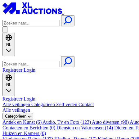
NL
Registreer
Login
NL
Registreer
Login
Alle veilingen
Categorieën
Zelf veilen
Contact
Alle veilingen
Categorieën
Antiek en Kunst (6)
Audio, Tv en Foto (123)
Auto diversen (98)
Auto
Contacten en Berichten (0)
Diensten en Vakmensen (14)
Dieren en T
Huizen en Kamers (0)
Kinderen en Baby's (127)
Kleding | Dames (17)
Kleding | Heren (74