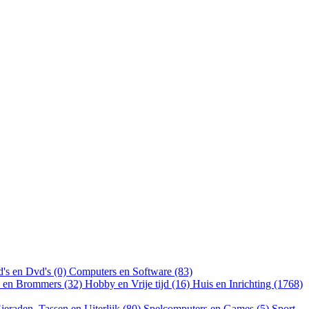
's en Dvd's (0)
Computers en Software (83)
n en Brommers (32)
Hobby en Vrije tijd (16)
Huis en Inrichting (1768)
ieraden, Tassen en Uiterlijk (80)
Spelcomputers en Games (5)
Sport