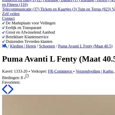
en Fitness (116)
Telecommunicatie (37)
Tickets en Kaartjes (3)
Tuin en Terras (923)
V
Zelf veilen
Contact
De Marktplaats voor Veilingen
Eerlijk en Transparant
Groot en Afwisselend Aanbod
Bereikbare Klantenservice
Duizenden Tevreden klanten
/
Kleding | Heren
/
Schoenen
/
Puma Avanti L Fenty (Maat 40.5)
Puma Avanti L Fenty (Maat 40.
Kavel: 1333-20 • Verkoper:
FR-Commerce
•
Verzendveiling | Karhu,
Biedingen:
8
Favorieten: