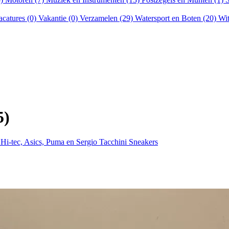
acatures (0)
Vakantie (0)
Verzamelen (29)
Watersport en Boten (20)
Wit
5)
 Hi-tec, Asics, Puma en Sergio Tacchini Sneakers