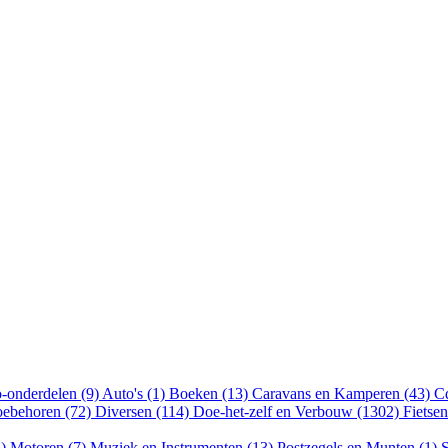
-onderdelen (9)
Auto's (1)
Boeken (13)
Caravans en Kamperen (43)
Cd
oebehoren (72)
Diversen (114)
Doe-het-zelf en Verbouw (1302)
Fietse
5)
Motoren (7)
Muziek en Instrumenten (13)
Postzegels en Munten (1)
S