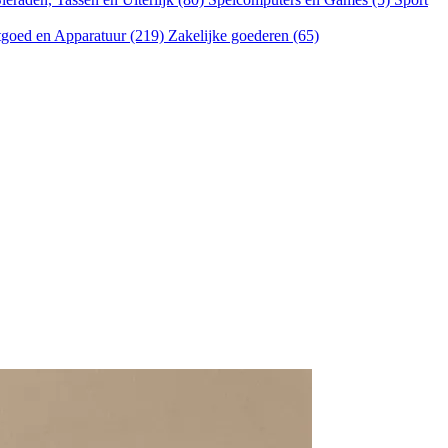
goed en Apparatuur (219)
Zakelijke goederen (65)