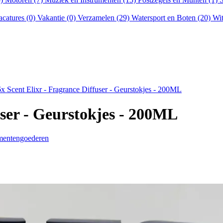
acatures (0)
Vakantie (0)
Verzamelen (29)
Watersport en Boten (20)
Wit
6x Scent Elixr - Fragrance Diffuser - Geurstokjes - 200ML
user - Geurstokjes - 200ML
umentengoederen