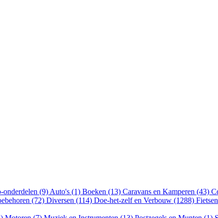
-onderdelen (9)
Auto's (1)
Boeken (13)
Caravans en Kamperen (43)
Cd
oebehoren (72)
Diversen (114)
Doe-het-zelf en Verbouw (1288)
Fietse
5)
Motoren (7)
Muziek en Instrumenten (13)
Postzegels en Munten (1)
S