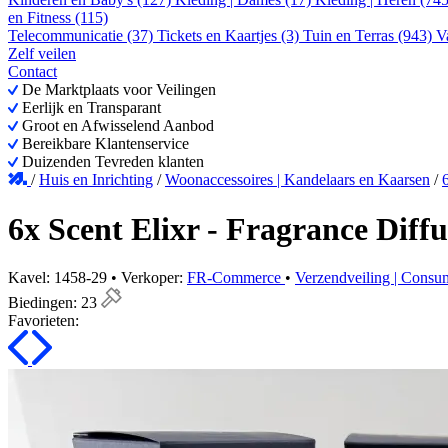
en Fitness (115)
Telecommunicatie (37)
Tickets en Kaartjes (3)
Tuin en Terras (943)
V
Zelf veilen
Contact
De Marktplaats voor Veilingen
Eerlijk en Transparant
Groot en Afwisselend Aanbod
Bereikbare Klantenservice
Duizenden Tevreden klanten
/
Huis en Inrichting
/
Woonaccessoires | Kandelaars en Kaarsen
/
6x Scent Elixr - Fragrance Diff
Kavel: 1458-29 • Verkoper:
FR-Commerce
•
Verzendveiling | Cons
Biedingen:
23
Favorieten: