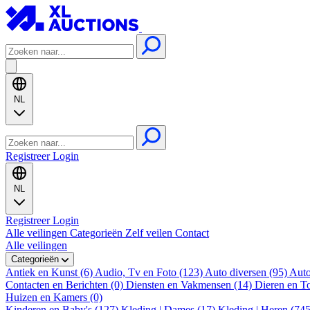
NL
Registreer
Login
NL
Registreer
Login
Alle veilingen
Categorieën
Zelf veilen
Contact
Alle veilingen
Categorieën
Antiek en Kunst (6)
Audio, Tv en Foto (123)
Auto diversen (95)
Auto
Contacten en Berichten (0)
Diensten en Vakmensen (14)
Dieren en T
Huizen en Kamers (0)
Kinderen en Baby's (127)
Kleding | Dames (17)
Kleding | Heren (74