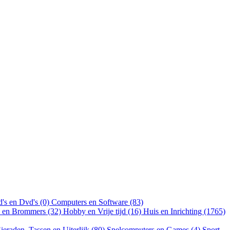
's en Dvd's (0)
Computers en Software (83)
n en Brommers (32)
Hobby en Vrije tijd (16)
Huis en Inrichting (1765)
ieraden, Tassen en Uiterlijk (80)
Spelcomputers en Games (4)
Sport