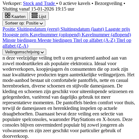
Verkoper:
Stock and Trade
•
0 actieve kavels
•
Bezorgveiling
•
Sluiting vanaf
15-01-2026 19:15 uur
Kaarten
Lijst
Sorteer op:
Positie
Positie
Sluitingsdatum (eerst)
Sluitingsdatum (laatst)
Laagste prijs
Hoogste prijs
Kavelnummer (oplopend)
Kavelnummer (aflopend)
Minste biedingen
Meeste biedingen
Titel op alfabet (A-Z)
Titel op
alfabet (Z-A)
Veilingomschrijving
n deze veelzijdige veiling treft u een gevarieerd aanbod aan van
zowel modeartikelen als populaire elektronica. Ideaal voor
wederverkopers, koopjesjagers én consumenten die op zoek zijn
naar kwalitatieve producten tegen aantrekkelijke veilingprijzen. Het
mode-aanbod bestaat uit comfortabele pantoffels, nette en casual
herenbroeken, diverse schoenen en stijlvolle damesjassen. De
kleding en schoenen zijn geschikt voor uiteenlopende seizoenen en
gelegenheden, variërend van dagelijks gebruik tot meer
representatieve momenten. De pantoffels bieden comfort voor thuis,
terwijl de damesjassen en herenkleding inspelen op actuele
draagbehoeften. Daarnaast bevat deze veiling een selectie van
populaire spelconsoles, waaronder PlayStations en X-boxen. Deze
consoles blijven onverminderd populair bij zowel jongeren als
volwassenen en zijn zeer geschikt voor particulier gebruik of
doorverkoop.