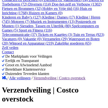
Toebehoren (72)
Diversen (114)
Doe-het-zelf en Verbouw (1302)
Fietsen en Brommers (32)
Hobby en Vrije tijd (16)
Huis en
Inrichting (1768)
Huizen en Kamers (0)
Kinderen en Baby's (127)
Kleding | Dames (17)
Kleding | Heren
(745)
Motoren (7)
Muziek en Instrumenten (13)
Postzegels en
Munten (1)
Sieraden, Tassen en Uiterlijk (80)
Spelcomputers en
Games (5)
Sport en Fitness (116)
Telecommunicatie (37)
Tickets en Kaartjes (3)
Tuin en Terras (923)
Vacatures (0)
Vakantie (0)
Verzamelen (29)
Watersport en Boten
(20)
Witgoed en Apparatuur (219)
Zakelijke goederen (65)
Zelf veilen
Contact
De Marktplaats voor Veilingen
Eerlijk en Transparant
Groot en Afwisselend Aanbod
Bereikbare Klantenservice
Duizenden Tevreden klanten
/
Alle veilingen
/
Verzendveiling | Costco overstock
Verzendveiling | Costco
overstock