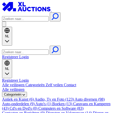
NL
Registreer
Login
NL
Registreer
Login
Alle veilingen
Categorieën
Zelf veilen
Contact
Alle veilingen
Categorieën
Antiek en Kunst (6)
Audio, Tv en Foto (123)
Auto diversen (98)
Auto-onderdelen (9)
Auto's (1)
Boeken (13)
Caravans en Kamperen
(43)
Cd's en Dvd's (0)
Computers en Software (83)
Contacten en Berichten (0)
Diensten en Vakmensen (14)
Dieren en