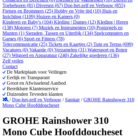
Toebehoren (81)
Diversen (67)
Doe-het-zelf en Verbouw (855)
Fietsen en Brommers (25)
Hobby en Vrije tijd (10)
Huis en
Inrichting (1109)
Huizen en Kamers (0)
Kinderen en Baby's (104)
Kleding | Dames (12)
Kleding | Heren
(138)
Motoren (7)
Muziek en Instrumenten (10)
Postzegels en
Munten (1)
Sieraden, Tassen en Uiterlijk (134)
Spelcomputers en
Games (6)
Sport en Fitness (78)
Telecommunicatie (25)
Tickets en Kaartjes (2)
Tuin en Terras (699)
Vacatures (0)
Vakantie (0)
Verzamelen (31)
Watersport en Boten
(27)
Witgoed en Apparatuur (240)
Zakelijke goederen (136)
Zelf veilen
Contact
De Marktplaats voor Veilingen
Eerlijk en Transparant
Groot en Afwisselend Aanbod
Bereikbare Klantenservice
Duizenden Tevreden klanten
/
Doe-het-zelf en Verbouw
/
Sanitair
/
GROHE Rainshower 310
Mono Cube Hoofddoucheset
GROHE Rainshower 310
Mono Cube Hoofddoucheset