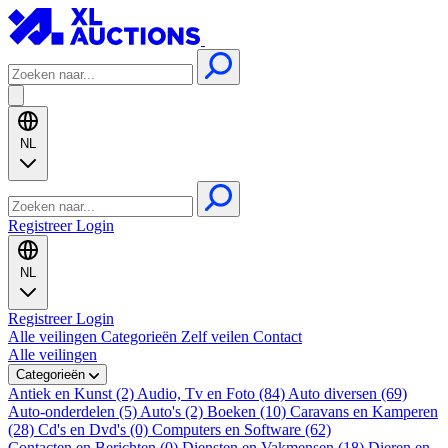
NL
Registreer
Login
NL
Registreer
Login
Alle veilingen
Categorieën
Zelf veilen
Contact
Alle veilingen
Categorieën
Antiek en Kunst (2)
Audio, Tv en Foto (84)
Auto diversen (69)
Auto-onderdelen (5)
Auto's (2)
Boeken (10)
Caravans en Kamperen
(28)
Cd's en Dvd's (0)
Computers en Software (62)
Contacten en Berichten (0)
Diensten en Vakmensen (18)
Dieren en