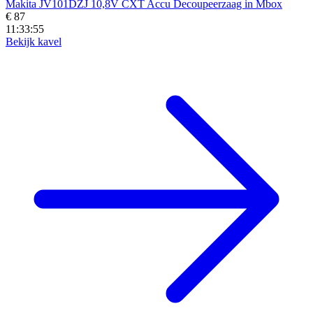
Makita JV101DZJ 10,8V CXT Accu Decoupeerzaag in Mbox
€ 87
11:33:53
Bekijk kavel