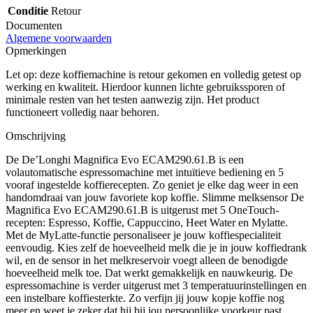
Conditie
Retour
Documenten
Algemene voorwaarden
Opmerkingen
Let op: deze koffiemachine is retour gekomen en volledig getest op
werking en kwaliteit. Hierdoor kunnen lichte gebruikssporen of
minimale resten van het testen aanwezig zijn. Het product
functioneert volledig naar behoren.
Omschrijving
De De’Longhi Magnifica Evo ECAM290.61.B is een
volautomatische espressomachine met intuïtieve bediening en 5
vooraf ingestelde koffierecepten. Zo geniet je elke dag weer in een
handomdraai van jouw favoriete kop koffie. Slimme melksensor De
Magnifica Evo ECAM290.61.B is uitgerust met 5 OneTouch-
recepten: Espresso, Koffie, Cappuccino, Heet Water en Mylatte.
Met de MyLatte-functie personaliseer je jouw koffiespecialiteit
eenvoudig. Kies zelf de hoeveelheid melk die je in jouw koffiedrank
wil, en de sensor in het melkreservoir voegt alleen de benodigde
hoeveelheid melk toe. Dat werkt gemakkelijk en nauwkeurig. De
espressomachine is verder uitgerust met 3 temperatuurinstellingen en
een instelbare koffiesterkte. Zo verfijn jij jouw kopje koffie nog
meer en weet je zeker dat hij bij jou persoonlijke voorkeur past.