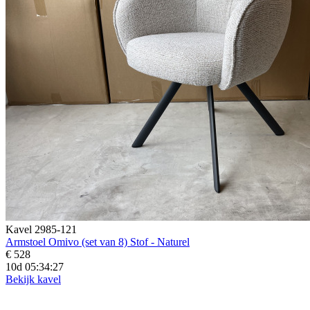
Kavel 2985-121
Armstoel Omivo (set van 8) Stof - Naturel
€ 528
10d 05:34:25
Bekijk kavel