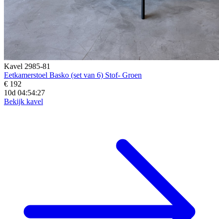
Kavel 2985-81
Eetkamerstoel Basko (set van 6) Stof- Groen
€ 192
10d 04:54:25
Bekijk kavel