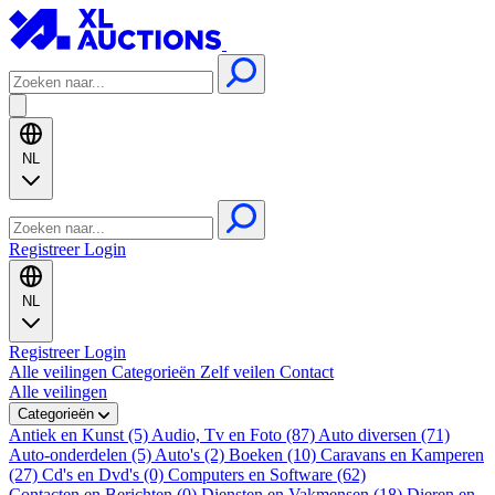
NL
Registreer
Login
NL
Registreer
Login
Alle veilingen
Categorieën
Zelf veilen
Contact
Alle veilingen
Categorieën
Antiek en Kunst (5)
Audio, Tv en Foto (87)
Auto diversen (71)
Auto-onderdelen (5)
Auto's (2)
Boeken (10)
Caravans en Kamperen
(27)
Cd's en Dvd's (0)
Computers en Software (62)
Contacten en Berichten (0)
Diensten en Vakmensen (18)
Dieren en