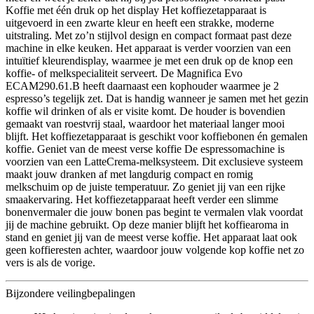
Koffie met één druk op het display Het koffiezetapparaat is
uitgevoerd in een zwarte kleur en heeft een strakke, moderne
uitstraling. Met zo’n stijlvol design en compact formaat past deze
machine in elke keuken. Het apparaat is verder voorzien van een
intuïtief kleurendisplay, waarmee je met een druk op de knop een
koffie- of melkspecialiteit serveert. De Magnifica Evo
ECAM290.61.B heeft daarnaast een kophouder waarmee je 2
espresso’s tegelijk zet. Dat is handig wanneer je samen met het gezin
koffie wil drinken of als er visite komt. De houder is bovendien
gemaakt van roestvrij staal, waardoor het materiaal langer mooi
blijft. Het koffiezetapparaat is geschikt voor koffiebonen én gemalen
koffie. Geniet van de meest verse koffie De espressomachine is
voorzien van een LatteCrema-melksysteem. Dit exclusieve systeem
maakt jouw dranken af met langdurig compact en romig
melkschuim op de juiste temperatuur. Zo geniet jij van een rijke
smaakervaring. Het koffiezetapparaat heeft verder een slimme
bonenvermaler die jouw bonen pas begint te vermalen vlak voordat
jij de machine gebruikt. Op deze manier blijft het koffiearoma in
stand en geniet jij van de meest verse koffie. Het apparaat laat ook
geen koffieresten achter, waardoor jouw volgende kop koffie net zo
vers is als de vorige.
Bijzondere veilingbepalingen