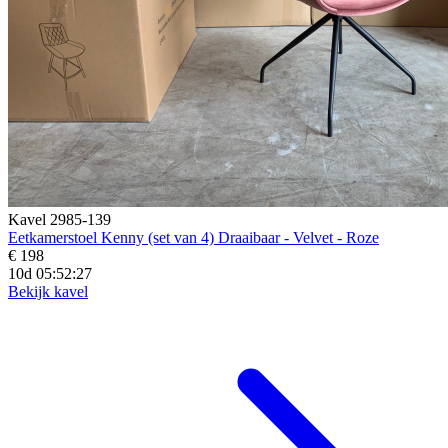
Kavel 2985-139
Eetkamerstoel Kenny (set van 4) Draaibaar - Velvet - Roze
€ 198
10d 05:52:25
Bekijk kavel