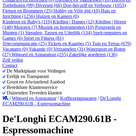
Toebehoren (99)
Diversen (66)
Doe-het-zelf en Verbouw (1053)
Fietsen en Brommers (25)
Hobby en Vrije tijd (10)
Huis en
Inrichting (1256)
Huizen en Kamers (0)
Kinderen en Baby's (119)
Kleding | Dames (12)
Kleding | Heren
(148)
Motoren (7)
Muziek en Instrumenten (10)
Postzegels en
Munten (1)
Sieraden, Tassen en Uiterlijk (134)
Spelcomputers en
Games (6)
Sport en Fitness (81)
Telecommunicatie (25)
Tickets en Kaartjes (5)
Tuin en Terras (679)
Vacatures (0)
Vakantie (0)
Verzamelen (31)
Watersport en Boten
(27)
Witgoed en Apparatuur (255)
Zakelijke goederen (136)
Zelf veilen
Contact
De Marktplaats voor Veilingen
Eerlijk en Transparant
Groot en Afwisselend Aanbod
Bereikbare Klantenservice
Duizenden Tevreden klanten
/
Witgoed en Apparatuur
/
Koffiezetapparaten
/
De'Longhi
ECAM290.61B - Espressomachine
De'Longhi ECAM290.61B -
Espressomachine