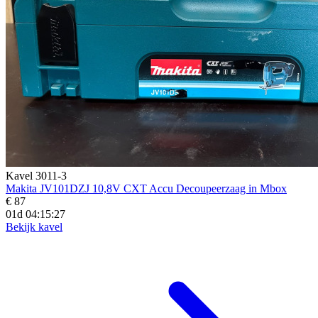
Kavel 3011-3
Makita JV101DZJ 10,8V CXT Accu Decoupeerzaag in Mbox
€ 87
01d 04:15:25
Bekijk kavel