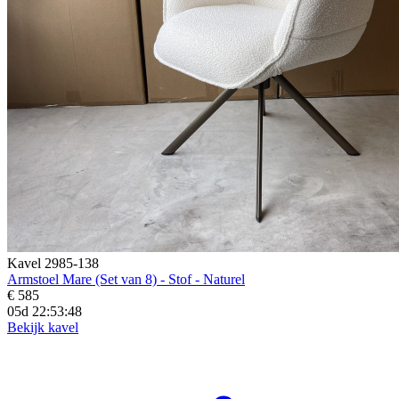
Kavel 2985-138
Armstoel Mare (Set van 8) - Stof - Naturel
€ 585
05d 22:53:45
Bekijk kavel