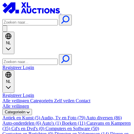
NL
Registreer
Login
NL
Registreer
Login
Alle veilingen
Categorieën
Zelf veilen
Contact
Alle veilingen
Categorieën
Antiek en Kunst (5)
Audio, Tv en Foto (79)
Auto diversen (86)
Auto-onderdelen (6)
Auto's (1)
Boeken (11)
Caravans en Kamperen
(35)
Cd's en Dvd's (0)
Computers en Software (50)
Contacten en Berichten (0)
Diensten en Vakmensen (14)
Dieren en