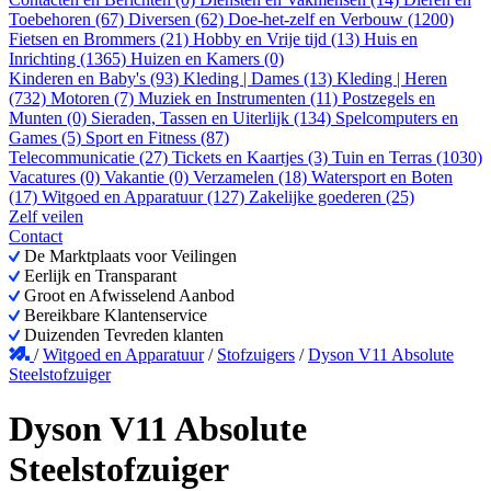
Toebehoren (67)
Diversen (62)
Doe-het-zelf en Verbouw (1200)
Fietsen en Brommers (21)
Hobby en Vrije tijd (13)
Huis en
Inrichting (1365)
Huizen en Kamers (0)
Kinderen en Baby's (93)
Kleding | Dames (13)
Kleding | Heren
(732)
Motoren (7)
Muziek en Instrumenten (11)
Postzegels en
Munten (0)
Sieraden, Tassen en Uiterlijk (134)
Spelcomputers en
Games (5)
Sport en Fitness (87)
Telecommunicatie (27)
Tickets en Kaartjes (3)
Tuin en Terras (1030)
Vacatures (0)
Vakantie (0)
Verzamelen (18)
Watersport en Boten
(17)
Witgoed en Apparatuur (127)
Zakelijke goederen (25)
Zelf veilen
Contact
De Marktplaats voor Veilingen
Eerlijk en Transparant
Groot en Afwisselend Aanbod
Bereikbare Klantenservice
Duizenden Tevreden klanten
/
Witgoed en Apparatuur
/
Stofzuigers
/
Dyson V11 Absolute
Steelstofzuiger
Dyson V11 Absolute
Steelstofzuiger