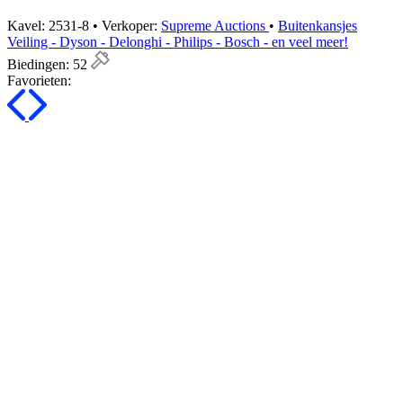
Kavel: 2531-8 • Verkoper:
Supreme Auctions
•
Buitenkansjes
Veiling - Dyson - Delonghi - Philips - Bosch - en veel meer!
Biedingen:
52
Favorieten: