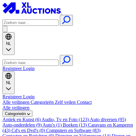
NL
Registreer
Login
NL
Registreer
Login
Alle veilingen
Categorieën
Zelf veilen
Contact
Alle veilingen
Categorieën
Antiek en Kunst (6)
Audio, Tv en Foto (123)
Auto diversen (95)
Auto-onderdelen (9)
Auto's (1)
Boeken (13)
Caravans en Kamperen
(43)
Cd's en Dvd's (0)
Computers en Software (83)
Contacten en Berichten (0)
Diensten en Vakmensen (14)
Dieren en