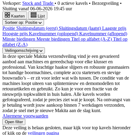
Verkoper:
Stock and Trade
•
0 actieve kavels
•
Bezorgveiling
•
Sluiting vanaf
06-06-2026 19:45 uur
Kaarten
Lijst
Sorteer op:
Positie
Positie
Sluitingsdatum (eerst)
Sluitingsdatum (laatst)
Laagste prijs
Hoogste prijs
Kavelnummer (oplopend)
Kavelnummer (aflopend)
Minste biedingen
Meeste biedingen
Titel op alfabet (A-Z)
Titel op
alfabet (Z-A)
Veilingomschrijving
In deze speciale Makita verzendveiling vind je een gevarieerd
aanbod aan machines en gereedschap voor elke klusser en
professional. Van krachtige haakse slijpers en robuuste grasmaaiers
tot handige boormachines, complete accu startersets en stevige
bouwradio’s – er zit voor ieder wat wils tussen. De conditie van de
machines loopt uiteen van splinternieuw en demomodellen tot
retourartikelen en gebruikt. Zo kun je voor een fractie van de
nieuwprijs topkwaliteit in huis halen. Alle kavels worden
gefotografeerd, zodat je precies ziet wat je koopt. Na ontvangst van
je betaling wordt jouw aankoop binnen 7 werkdagen verzonden,
zodat je snel met je nieuwe Makita aan de slag kunt.
Algemene voorwaarden
Open filter
Deze veiling is helaas gesloten, maar kijk voor top kavels hieronder
of kijk op de
veilingen pagina