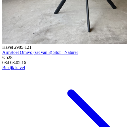
Kavel 2985-121
Armstoel Omivo (set van 8) Stof - Naturel
€ 528
08d 08:05:15
Bekijk kavel