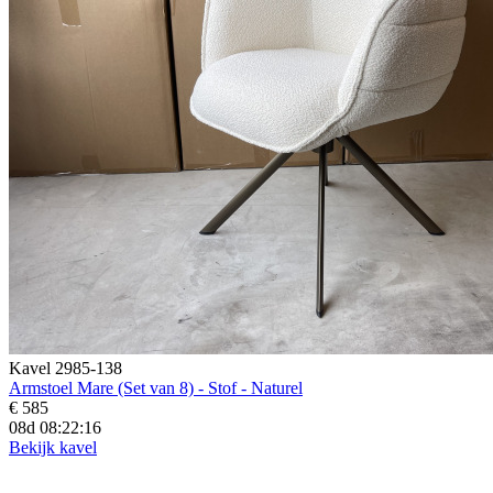
Kavel 2985-138
Armstoel Mare (Set van 8) - Stof - Naturel
€ 585
08d 08:22:15
Bekijk kavel