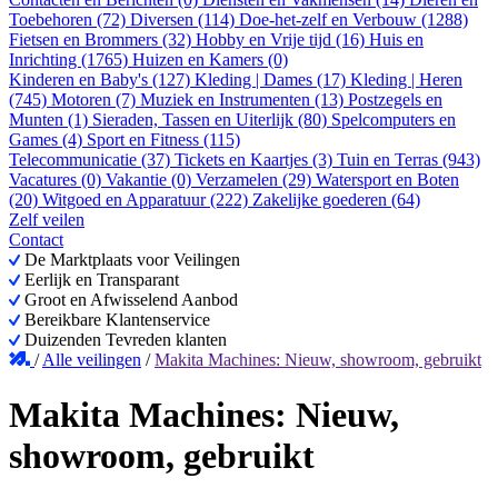
Toebehoren (72)
Diversen (114)
Doe-het-zelf en Verbouw (1288)
Fietsen en Brommers (32)
Hobby en Vrije tijd (16)
Huis en
Inrichting (1765)
Huizen en Kamers (0)
Kinderen en Baby's (127)
Kleding | Dames (17)
Kleding | Heren
(745)
Motoren (7)
Muziek en Instrumenten (13)
Postzegels en
Munten (1)
Sieraden, Tassen en Uiterlijk (80)
Spelcomputers en
Games (4)
Sport en Fitness (115)
Telecommunicatie (37)
Tickets en Kaartjes (3)
Tuin en Terras (943)
Vacatures (0)
Vakantie (0)
Verzamelen (29)
Watersport en Boten
(20)
Witgoed en Apparatuur (222)
Zakelijke goederen (64)
Zelf veilen
Contact
De Marktplaats voor Veilingen
Eerlijk en Transparant
Groot en Afwisselend Aanbod
Bereikbare Klantenservice
Duizenden Tevreden klanten
/
Alle veilingen
/
Makita Machines: Nieuw, showroom, gebruikt
Makita Machines: Nieuw,
showroom, gebruikt