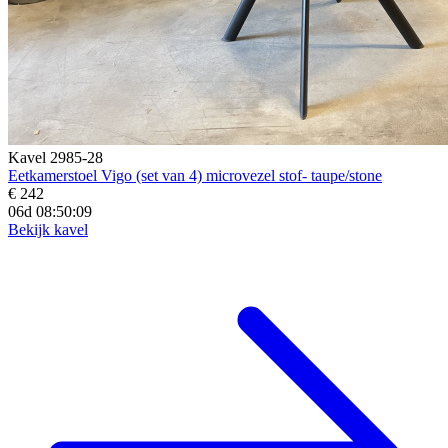
Kavel 2985-28
Eetkamerstoel Vigo (set van 4) microvezel stof- taupe/stone
€ 242
06d 08:50:07
Bekijk kavel