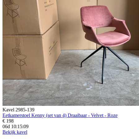
Kavel 2985-139
Eetkamerstoel Kenny (set van 4) Draaibaar - Velvet - Roze
€ 198
06d 10:15:07
Bekijk kavel