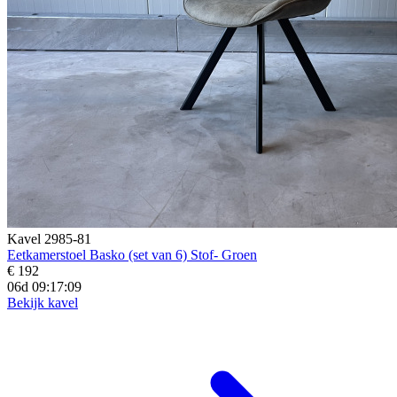
Kavel 2985-81
Eetkamerstoel Basko (set van 6) Stof- Groen
€ 192
06d 09:17:07
Bekijk kavel