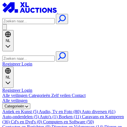
NL
Registreer
Login
NL
Registreer
Login
Alle veilingen
Categorieën
Zelf veilen
Contact
Alle veilingen
Categorieën
Antiek en Kunst (5)
Audio, Tv en Foto (80)
Auto diversen (61)
Auto-onderdelen (5)
Auto's (1)
Boeken (11)
Caravans en Kamperen
(36)
Cd's en Dvd's (0)
Computers en Software (50)
Contacten en Berichten (0)
Diensten en Vakmensen (14)
Dieren en