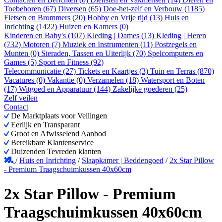
Toebehoren (67)
Diversen (65)
Doe-het-zelf en Verbouw (1185)
Fietsen en Brommers (20)
Hobby en Vrije tijd (13)
Huis en
Inrichting (1422)
Huizen en Kamers (0)
Kinderen en Baby's (107)
Kleding | Dames (13)
Kleding | Heren
(732)
Motoren (7)
Muziek en Instrumenten (11)
Postzegels en
Munten (0)
Sieraden, Tassen en Uiterlijk (70)
Spelcomputers en
Games (5)
Sport en Fitness (92)
Telecommunicatie (27)
Tickets en Kaartjes (3)
Tuin en Terras (870)
Vacatures (0)
Vakantie (0)
Verzamelen (18)
Watersport en Boten
(17)
Witgoed en Apparatuur (144)
Zakelijke goederen (25)
Zelf veilen
Contact
De Marktplaats voor Veilingen
Eerlijk en Transparant
Groot en Afwisselend Aanbod
Bereikbare Klantenservice
Duizenden Tevreden klanten
/
Huis en Inrichting
/
Slaapkamer | Beddengoed
/
2x Star Pillow
- Premium Traagschuimkussen 40x60cm
2x Star Pillow - Premium
Traagschuimkussen 40x60cm