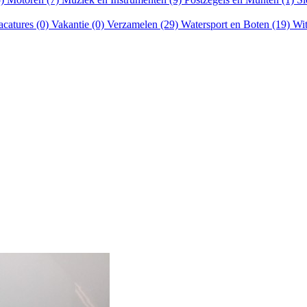
acatures (0)
Vakantie (0)
Verzamelen (29)
Watersport en Boten (19)
Wit