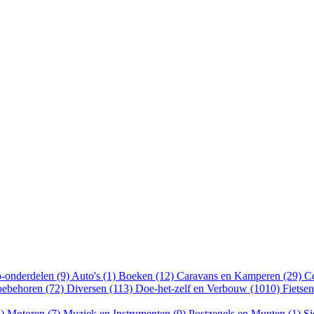
-onderdelen (9)
Auto's (1)
Boeken (12)
Caravans en Kamperen (29)
Cd
oebehoren (72)
Diversen (113)
Doe-het-zelf en Verbouw (1010)
Fietse
5)
Motoren (7)
Muziek en Instrumenten (9)
Postzegels en Munten (1)
Si