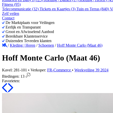
Fitness (95)
Telecommunicatie (32)
Tickets en Kaartjes (3)
Tuin en Terras (840)
V
Zelf veilen
Contact
De Marktplaats voor Veilingen
Eerlijk en Transparant
Groot en Afwisselend Aanbod
Bereikbare Klantenservice
Duizenden Tevreden klanten
/
Kleding | Heren
/
Schoenen
/
Hoff Monte Carlo (Maat 46)
Hoff Monte Carlo (Maat 46)
Kavel: 281-101 • Verkoper:
FR-Commerce
•
Weekveiling 39 2024
Biedingen:
13
Favorieten: