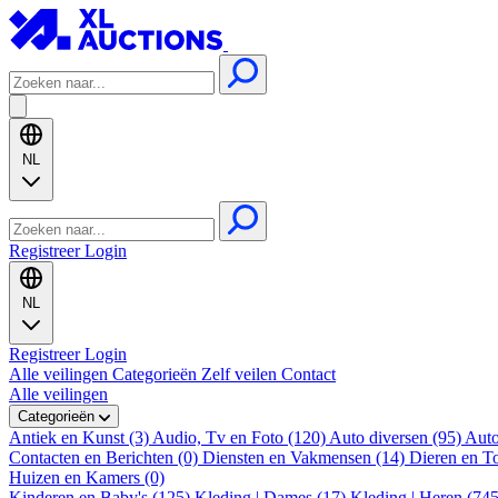
NL
Registreer
Login
NL
Registreer
Login
Alle veilingen
Categorieën
Zelf veilen
Contact
Alle veilingen
Categorieën
Antiek en Kunst (3)
Audio, Tv en Foto (120)
Auto diversen (95)
Auto
Contacten en Berichten (0)
Diensten en Vakmensen (14)
Dieren en T
Huizen en Kamers (0)
Kinderen en Baby's (125)
Kleding | Dames (17)
Kleding | Heren (74