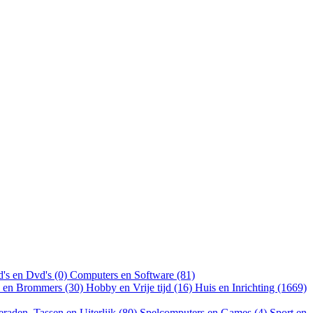
's en Dvd's (0)
Computers en Software (81)
n en Brommers (30)
Hobby en Vrije tijd (16)
Huis en Inrichting (1669)
eraden, Tassen en Uiterlijk (80)
Spelcomputers en Games (4)
Sport en