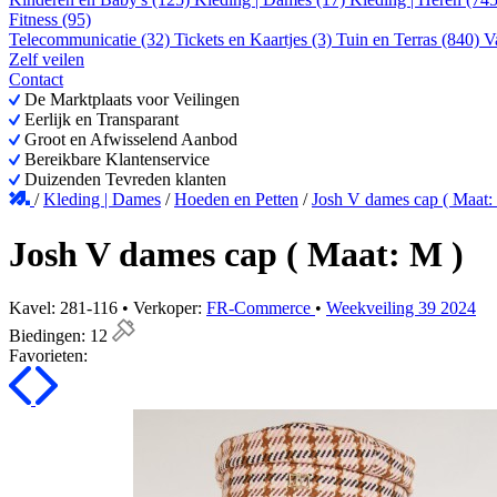
Fitness (95)
Telecommunicatie (32)
Tickets en Kaartjes (3)
Tuin en Terras (840)
V
Zelf veilen
Contact
De Marktplaats voor Veilingen
Eerlijk en Transparant
Groot en Afwisselend Aanbod
Bereikbare Klantenservice
Duizenden Tevreden klanten
/
Kleding | Dames
/
Hoeden en Petten
/
Josh V dames cap ( Maat:
Josh V dames cap ( Maat: M )
Kavel: 281-116 • Verkoper:
FR-Commerce
•
Weekveiling 39 2024
Biedingen:
12
Favorieten: