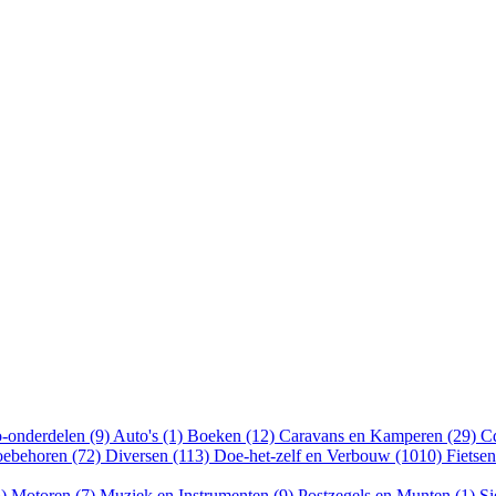
-onderdelen (9)
Auto's (1)
Boeken (12)
Caravans en Kamperen (29)
Cd
oebehoren (72)
Diversen (113)
Doe-het-zelf en Verbouw (1010)
Fietse
5)
Motoren (7)
Muziek en Instrumenten (9)
Postzegels en Munten (1)
Si