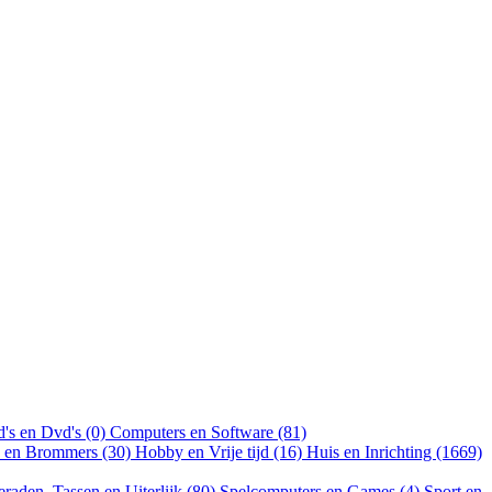
's en Dvd's (0)
Computers en Software (81)
n en Brommers (30)
Hobby en Vrije tijd (16)
Huis en Inrichting (1669)
eraden, Tassen en Uiterlijk (80)
Spelcomputers en Games (4)
Sport en