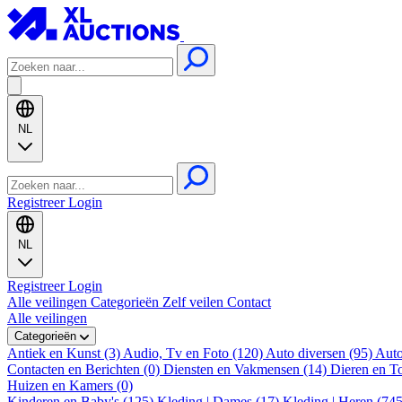
NL
Registreer
Login
NL
Registreer
Login
Alle veilingen
Categorieën
Zelf veilen
Contact
Alle veilingen
Categorieën
Antiek en Kunst (3)
Audio, Tv en Foto (120)
Auto diversen (95)
Auto
Contacten en Berichten (0)
Diensten en Vakmensen (14)
Dieren en T
Huizen en Kamers (0)
Kinderen en Baby's (125)
Kleding | Dames (17)
Kleding | Heren (74