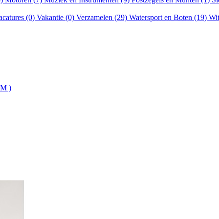
acatures (0)
Vakantie (0)
Verzamelen (29)
Watersport en Boten (19)
Wit
 M )