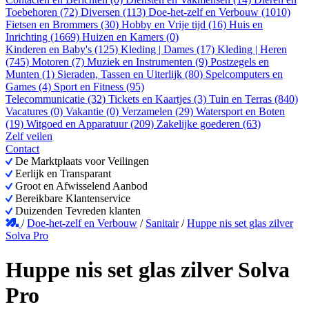
Toebehoren (72)
Diversen (113)
Doe-het-zelf en Verbouw (1010)
Fietsen en Brommers (30)
Hobby en Vrije tijd (16)
Huis en
Inrichting (1669)
Huizen en Kamers (0)
Kinderen en Baby's (125)
Kleding | Dames (17)
Kleding | Heren
(745)
Motoren (7)
Muziek en Instrumenten (9)
Postzegels en
Munten (1)
Sieraden, Tassen en Uiterlijk (80)
Spelcomputers en
Games (4)
Sport en Fitness (95)
Telecommunicatie (32)
Tickets en Kaartjes (3)
Tuin en Terras (840)
Vacatures (0)
Vakantie (0)
Verzamelen (29)
Watersport en Boten
(19)
Witgoed en Apparatuur (209)
Zakelijke goederen (63)
Zelf veilen
Contact
De Marktplaats voor Veilingen
Eerlijk en Transparant
Groot en Afwisselend Aanbod
Bereikbare Klantenservice
Duizenden Tevreden klanten
/
Doe-het-zelf en Verbouw
/
Sanitair
/
Huppe nis set glas zilver
Solva Pro
Huppe nis set glas zilver Solva
Pro