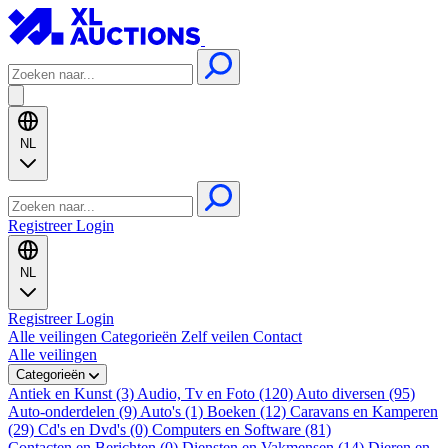
NL
Registreer
Login
NL
Registreer
Login
Alle veilingen
Categorieën
Zelf veilen
Contact
Alle veilingen
Categorieën
Antiek en Kunst (3)
Audio, Tv en Foto (120)
Auto diversen (95)
Auto-onderdelen (9)
Auto's (1)
Boeken (12)
Caravans en Kamperen
(29)
Cd's en Dvd's (0)
Computers en Software (81)
Contacten en Berichten (0)
Diensten en Vakmensen (14)
Dieren en