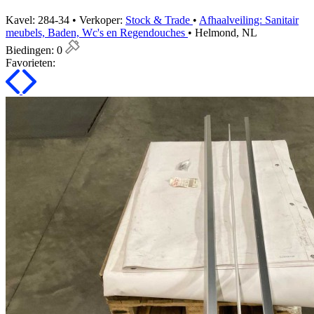
Kavel: 284-34 • Verkoper:
Stock & Trade
•
Afhaalveiling: Sanitair
meubels, Baden, Wc's en Regendouches
• Helmond, NL
Biedingen:
0
Favorieten: