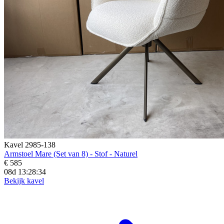
Kavel 2985-138
Armstoel Mare (Set van 8) - Stof - Naturel
€ 585
08d 13:28:32
Bekijk kavel