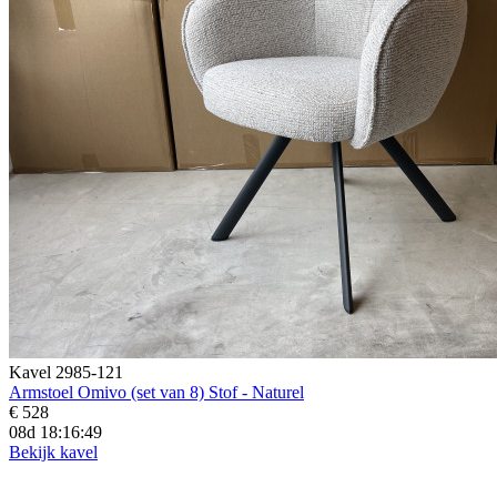
Kavel 2985-121
Armstoel Omivo (set van 8) Stof - Naturel
€ 528
08d 18:16:46
Bekijk kavel