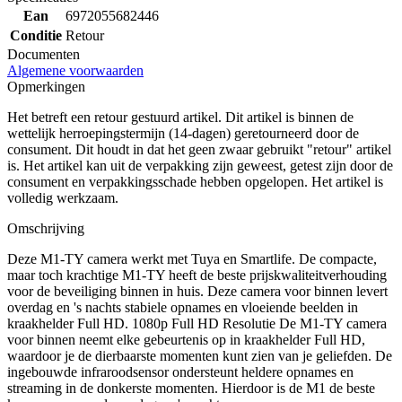
Ean
6972055682446
Conditie
Retour
Documenten
Algemene voorwaarden
Opmerkingen
Het betreft een retour gestuurd artikel. Dit artikel is binnen de
wettelijk herroepingstermijn (14-dagen) geretourneerd door de
consument. Dit houdt in dat het geen zwaar gebruikt "retour" artikel
is. Het artikel kan uit de verpakking zijn geweest, getest zijn door de
consument en verpakkingsschade hebben opgelopen. Het artikel is
volledig werkzaam.
Omschrijving
Deze M1-TY camera werkt met Tuya en Smartlife. De compacte,
maar toch krachtige M1-TY heeft de beste prijskwaliteitverhouding
voor de beveiliging binnen in huis. Deze camera voor binnen levert
overdag en 's nachts stabiele opnames en vloeiende beelden in
kraakhelder Full HD. 1080p Full HD Resolutie De M1-TY camera
voor binnen neemt elke gebeurtenis op in kraakhelder Full HD,
waardoor je de dierbaarste momenten kunt zien van je geliefden. De
ingebouwde infraroodsensor ondersteunt heldere opnames en
streaming in de donkerste momenten. Hierdoor is de M1 de beste