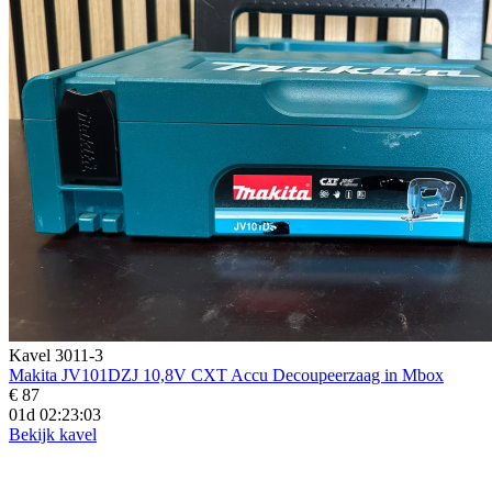
Kavel 3011-3
Makita JV101DZJ 10,8V CXT Accu Decoupeerzaag in Mbox
€ 87
01d 02:23:01
Bekijk kavel