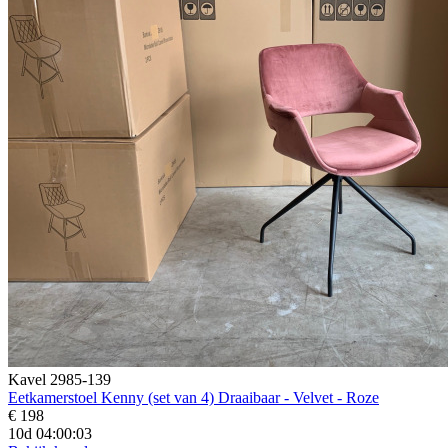
Kavel 2985-139
Eetkamerstoel Kenny (set van 4) Draaibaar - Velvet - Roze
€ 198
10d 04:00:01