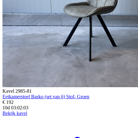
Kavel 2985-81
Eetkamerstoel Basko (set van 6) Stof- Groen
€ 192
10d 03:02:01
Bekijk kavel