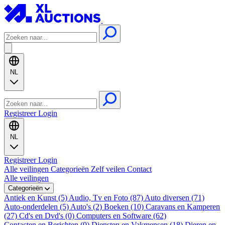
NL
Registreer
Login
NL
Registreer
Login
Alle veilingen
Categorieën
Zelf veilen
Contact
Alle veilingen
Categorieën
Antiek en Kunst (5)
Audio, Tv en Foto (87)
Auto diversen (71)
Auto-onderdelen (5)
Auto's (2)
Boeken (10)
Caravans en Kamperen
(27)
Cd's en Dvd's (0)
Computers en Software (62)
Contacten en Berichten (0)
Diensten en Vakmensen (18)
Dieren en