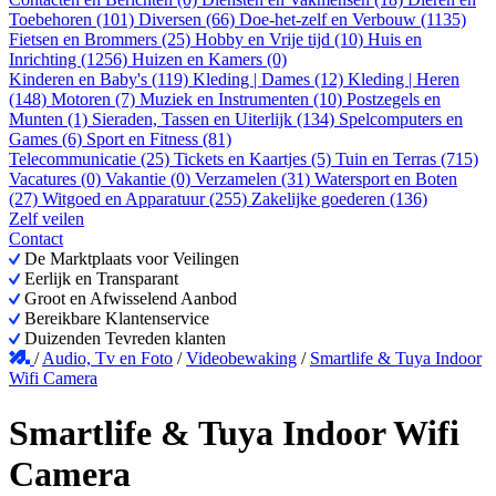
Toebehoren (101)
Diversen (66)
Doe-het-zelf en Verbouw (1135)
Fietsen en Brommers (25)
Hobby en Vrije tijd (10)
Huis en
Inrichting (1256)
Huizen en Kamers (0)
Kinderen en Baby's (119)
Kleding | Dames (12)
Kleding | Heren
(148)
Motoren (7)
Muziek en Instrumenten (10)
Postzegels en
Munten (1)
Sieraden, Tassen en Uiterlijk (134)
Spelcomputers en
Games (6)
Sport en Fitness (81)
Telecommunicatie (25)
Tickets en Kaartjes (5)
Tuin en Terras (715)
Vacatures (0)
Vakantie (0)
Verzamelen (31)
Watersport en Boten
(27)
Witgoed en Apparatuur (255)
Zakelijke goederen (136)
Zelf veilen
Contact
De Marktplaats voor Veilingen
Eerlijk en Transparant
Groot en Afwisselend Aanbod
Bereikbare Klantenservice
Duizenden Tevreden klanten
/
Audio, Tv en Foto
/
Videobewaking
/
Smartlife & Tuya Indoor
Wifi Camera
Smartlife & Tuya Indoor Wifi
Camera