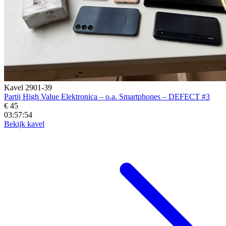
Kavel 2901-39
Partij High Value Elektronica – o.a. Smartphones – DEFECT #3
€ 45
03:57:52
Bekijk kavel