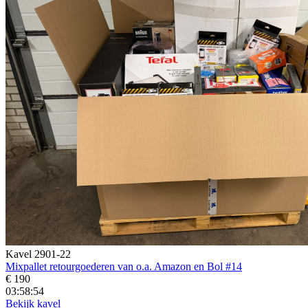
Kavel 2901-22
Mixpallet retourgoederen van o.a. Amazon en Bol #14
€ 190
03:58:52
Bekijk kavel