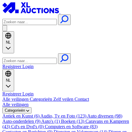
NL
Registreer
Login
NL
Registreer
Login
Alle veilingen
Categorieën
Zelf veilen
Contact
Alle veilingen
Categorieën
Antiek en Kunst (6)
Audio, Tv en Foto (123)
Auto diversen (98)
Auto-onderdelen (9)
Auto's (1)
Boeken (13)
Caravans en Kamperen
(43)
Cd's en Dvd's (0)
Computers en Software (83)
Contacten en Berichten (0)
Diensten en Vakmensen (14)
Dieren en