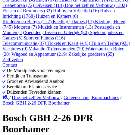
Toebehoren (72)
Diversen (114)
Doe-het-zelf en Verbouw (1302)
Fietsen en Brommers (32)
Hobby en Vrije tijd (16)
Huis en
Inrichting (1768)
Huizen en Kamers (0)
Kinderen en Baby's (127)
Kleding | Dames (17)
Kleding | Heren
(745)
Motoren (7)
Muziek en Instrumenten (13)
Postzegels en
Munten (1)
Sieraden, Tassen en Uiterlijk (80)
Spelcomputers en
Games (5)
Sport en Fitness (116)
Telecommunicatie (37)
Tickets en Kaartjes (3)
Tuin en Terras (923)
Vacatures (0)
Vakantie (0)
Verzamelen (29)
Watersport en Boten
(20)
Witgoed en Apparatuur (219)
Zakelijke goederen (65)
Zelf veilen
Contact
De Marktplaats voor Veilingen
Eerlijk en Transparant
Groot en Afwisselend Aanbod
Bereikbare Klantenservice
Duizenden Tevreden klanten
/
Doe-het-zelf en Verbouw
/
Gereedschap | Boormachines
/
Bosch GBH 2-26 DFR Boorhamer
Bosch GBH 2-26 DFR
Boorhamer