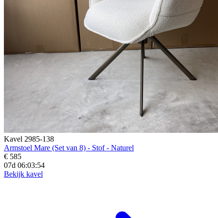
Kavel 2985-138
Armstoel Mare (Set van 8) - Stof - Naturel
€ 585
07d 06:03:52
Bekijk kavel