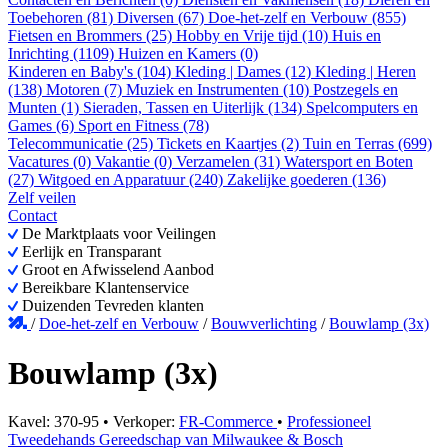
Toebehoren (81)
Diversen (67)
Doe-het-zelf en Verbouw (855)
Fietsen en Brommers (25)
Hobby en Vrije tijd (10)
Huis en
Inrichting (1109)
Huizen en Kamers (0)
Kinderen en Baby's (104)
Kleding | Dames (12)
Kleding | Heren
(138)
Motoren (7)
Muziek en Instrumenten (10)
Postzegels en
Munten (1)
Sieraden, Tassen en Uiterlijk (134)
Spelcomputers en
Games (6)
Sport en Fitness (78)
Telecommunicatie (25)
Tickets en Kaartjes (2)
Tuin en Terras (699)
Vacatures (0)
Vakantie (0)
Verzamelen (31)
Watersport en Boten
(27)
Witgoed en Apparatuur (240)
Zakelijke goederen (136)
Zelf veilen
Contact
De Marktplaats voor Veilingen
Eerlijk en Transparant
Groot en Afwisselend Aanbod
Bereikbare Klantenservice
Duizenden Tevreden klanten
/
Doe-het-zelf en Verbouw
/
Bouwverlichting
/
Bouwlamp (3x)
Bouwlamp (3x)
Kavel: 370-95 • Verkoper:
FR-Commerce
•
Professioneel
Tweedehands Gereedschap van Milwaukee & Bosch