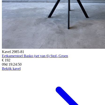
Kavel 2985-81
Eetkamerstoel Basko (set van 6) Stof- Groen
€ 192
09d 19:24:48
Bekijk kavel