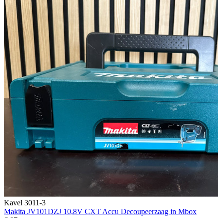
Kavel 3011-3
Makita JV101DZJ 10,8V CXT Accu Decoupeerzaag in Mbox