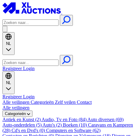
NL
Registreer
Login
NL
Registreer
Login
Alle veilingen
Categorieën
Zelf veilen
Contact
Alle veilingen
Categorieën
Antiek en Kunst (2)
Audio, Tv en Foto (84)
Auto diversen (69)
Auto-onderdelen (5)
Auto's (2)
Boeken (10)
Caravans en Kamperen
(28)
Cd's en Dvd's (0)
Computers en Software (62)
Contacten en Berichten (0)
Diensten en Vakmensen (18)
Dieren en