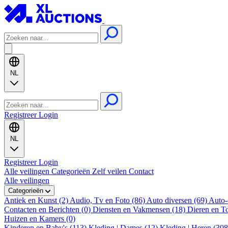
NL
Registreer
Login
NL
Registreer
Login
Alle veilingen
Categorieën
Zelf veilen
Contact
Alle veilingen
Categorieën
Antiek en Kunst (2)
Audio, Tv en Foto (86)
Auto diversen (69)
Auto-
Contacten en Berichten (0)
Diensten en Vakmensen (18)
Dieren en T
Huizen en Kamers (0)
Kinderen en Baby's (113)
Kleding | Dames (12)
Kleding | Heren (30