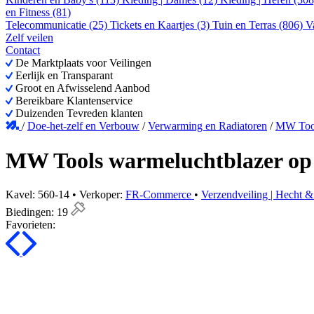
en Fitness (81)
Telecommunicatie (25)
Tickets en Kaartjes (3)
Tuin en Terras (806)
V
Zelf veilen
Contact
De Marktplaats voor Veilingen
Eerlijk en Transparant
Groot en Afwisselend Aanbod
Bereikbare Klantenservice
Duizenden Tevreden klanten
/
Doe-het-zelf en Verbouw
/
Verwarming en Radiatoren
/
MW Tool
MW Tools warmeluchtblazer op
Kavel: 560-14 • Verkoper:
FR-Commerce
•
Verzendveiling | Hecht
Biedingen:
19
Favorieten: