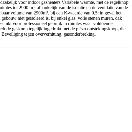
zakelijk voor indoor gasheaters Variabele warmte, met de regelknop
imtes tot 2900 m³, afhankelijk van de isolatie en de ventilatie van de
mbaar volume van 2900m³, bij een K-waarde van 0,5: in geval het
bouw niet geïsoleerd is, bij enkel glas, volle stenen muren, dak
eschikt voor professioneel gebruik in ruimtes waar voldoende
rdt de gasknop tegelijk ingedrukt met de piëzo ontstekingsknop, die
 Beveiliging tegen oververhitting, gasonderbreking,