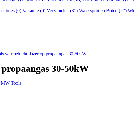
acatures (0)
Vakantie (0)
Verzamelen (31)
Watersport en Boten (27)
Wit
s warmeluchtblazer op propaangas 30-50kW
 propaangas 30-50kW
 & MW Tools