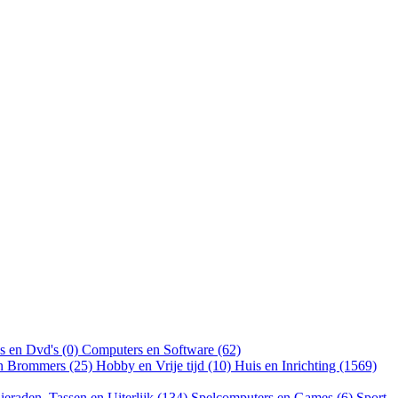
s en Dvd's (0)
Computers en Software (62)
en Brommers (25)
Hobby en Vrije tijd (10)
Huis en Inrichting (1569)
ieraden, Tassen en Uiterlijk (134)
Spelcomputers en Games (6)
Sport