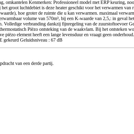
ing, omkantelen Kenmerken: Professioneel model met ERP keuring, nood
 het groot luchtdebiet is deze heater geschikt voor het verwarmen van ru
-waarde), hoe groter de ruimte die u kan verwarmen. maximaal verwar
armbaar volume van 570m³, bij een K-waarde van 2,5,: in geval het ge
n. Volledige verbranding dankzij fijnregeling van de zuurstoftoevoer G
thermostatisch Piëzo ontsteking van de waakvlam. Bij het ontsteken wo
ve piëzo element heeft een lange levensduur en vraagt geen onderhoud.
E gekeurd Geluidsniveau : 67 dB
pdracht van een derde partij.