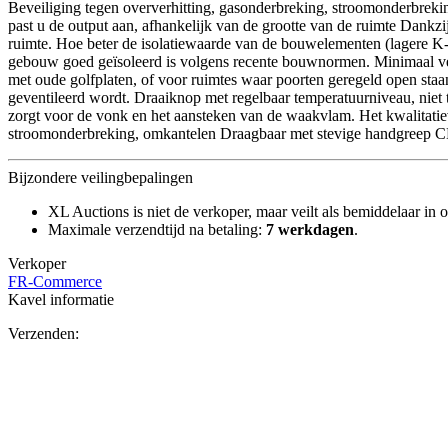
Beveiliging tegen oververhitting, gasonderbreking, stroomonderbrek
past u de output aan, afhankelijk van de grootte van de ruimte Dankzij
ruimte. Hoe beter de isolatiewaarde van de bouwelementen (lagere K
gebouw goed geïsoleerd is volgens recente bouwnormen. Minimaal verw
met oude golfplaten, of voor ruimtes waar poorten geregeld open staa
geventileerd wordt. Draaiknop met regelbaar temperatuurniveau, niet 
zorgt voor de vonk en het aansteken van de waakvlam. Het kwalitatie
stroomonderbreking, omkantelen Draagbaar met stevige handgreep C
Bijzondere veilingbepalingen
XL Auctions is niet de verkoper, maar veilt als bemiddelaar in o
Maximale verzendtijd na betaling:
7 werkdagen
.
Verkoper
FR-Commerce
Kavel informatie
Verzenden: