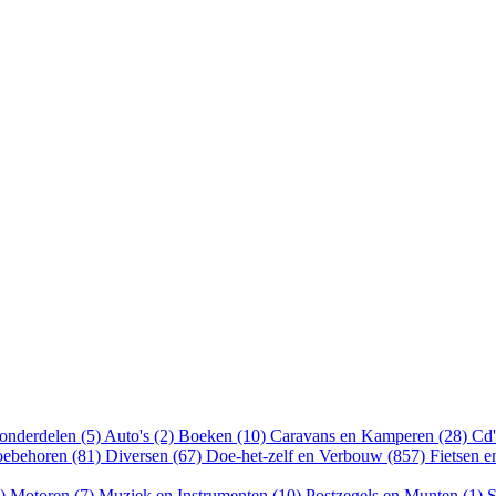
onderdelen (5)
Auto's (2)
Boeken (10)
Caravans en Kamperen (28)
Cd'
oebehoren (81)
Diversen (67)
Doe-het-zelf en Verbouw (857)
Fietsen 
8)
Motoren (7)
Muziek en Instrumenten (10)
Postzegels en Munten (1)
S