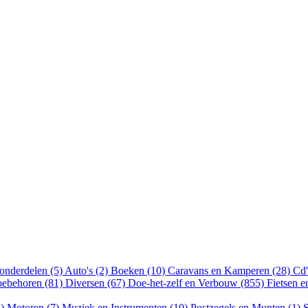
onderdelen (5)
Auto's (2)
Boeken (10)
Caravans en Kamperen (28)
Cd'
oebehoren (81)
Diversen (67)
Doe-het-zelf en Verbouw (855)
Fietsen 
8)
Motoren (7)
Muziek en Instrumenten (10)
Postzegels en Munten (1)
S