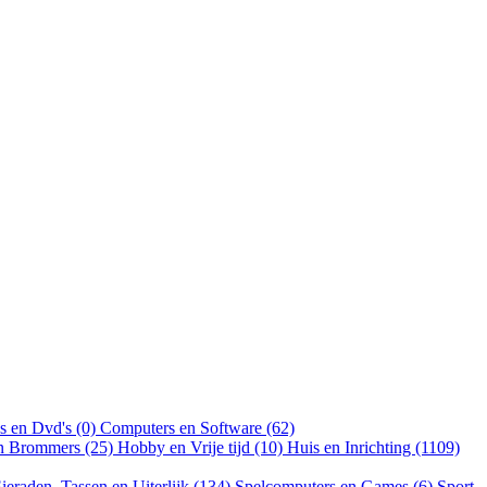
s en Dvd's (0)
Computers en Software (62)
en Brommers (25)
Hobby en Vrije tijd (10)
Huis en Inrichting (1109)
ieraden, Tassen en Uiterlijk (134)
Spelcomputers en Games (6)
Sport