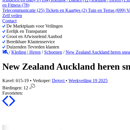
en Fitness (78)
Telecommunicatie (25)
Tickets en Kaartjes (2)
Tuin en Terras (699)
V
Zelf veilen
Contact
De Marktplaats voor Veilingen
Eerlijk en Transparant
Groot en Afwisselend Aanbod
Bereikbare Klantenservice
Duizenden Tevreden klanten
/
Kleding | Heren
/
Schoenen
/
New Zealand Auckland heren snea
New Zealand Auckland heren sn
Kavel: 615-19 • Verkoper:
Dejovi
•
Weekveiling 19 2025
Biedingen:
12
Favorieten: