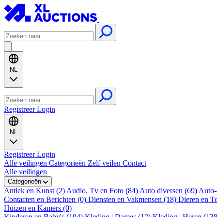
NL
Registreer
Login
NL
Registreer
Login
Alle veilingen
Categorieën
Zelf veilen
Contact
Alle veilingen
Categorieën
Antiek en Kunst (2)
Audio, Tv en Foto (84)
Auto diversen (69)
Auto-
Contacten en Berichten (0)
Diensten en Vakmensen (18)
Dieren en T
Huizen en Kamers (0)
Kinderen en Baby's (104)
Kleding | Dames (12)
Kleding | Heren (13