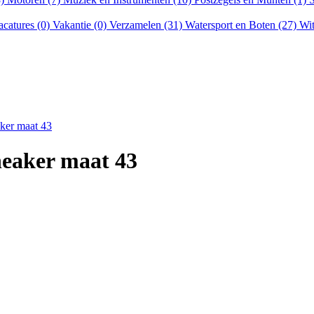
acatures (0)
Vakantie (0)
Verzamelen (31)
Watersport en Boten (27)
Wit
ker maat 43
eaker maat 43