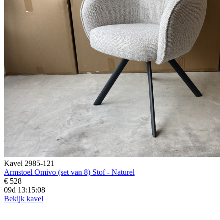
Kavel 2985-121
Armstoel Omivo (set van 8) Stof - Naturel
€ 528
09d 13:15:06
Bekijk kavel