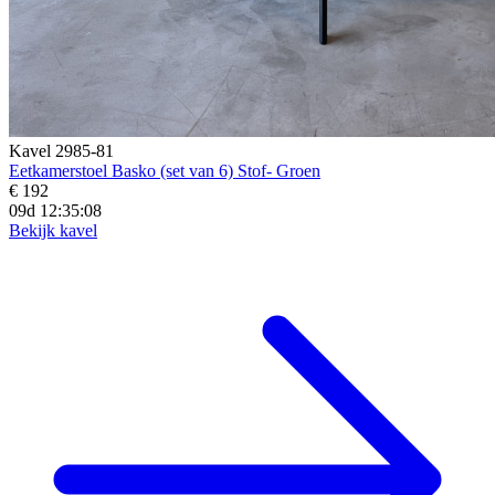
Kavel 2985-81
Eetkamerstoel Basko (set van 6) Stof- Groen
€ 192
09d 12:35:06
Bekijk kavel