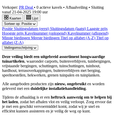
Verkoper:
PR Deal
•
0 actieve kavels
•
Afhaalveiling
• Sluiting
vanaf
21-04-2025 19:00 uur
Kaarten
Lijst
Sorteer op:
Positie
Positie
Sluitingsdatum (eerst)
Sluitingsdatum (laatst)
Laagste prijs
Hoogste prijs
Kavelnummer (oplopend)
Kavelnummer (aflopend)
Minste biedingen
Meeste biedingen
Titel op alfabet (A-Z)
Titel op
alfabet (Z-A)
Veilingomschrijving
Deze veiling biedt een uitgebreid assortiment hoogwaardige
tuinartikelen
, waaronder carports, buitenverblijven, tuinbergingen,
vrijstaande bergingen, schuttingen, tuinschuttingen, tuinhout,
hardhout, terrasoverkappingen, buitenverblijven met berging,
speeltoestellen, hekwerken, grenen tuinpalen en tuinplanken.
Alle aangeboden producten zijn
nieuw, ongebruikt
en worden
geleverd met een
duidelijke installatiehandleiding
.
Tijdens de afhaaldag is er een
heftruck aanwezig om te helpen bij
het laden
, zodat het afhalen vlot en veilig verloopt. Zorg ervoor dat
je met een geschikt vervoermiddel komt, zodat wij je snel en
efficiënt kunnen assisteren en je veilig de weg op kunt.