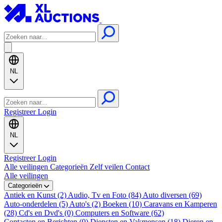
NL
Registreer
Login
NL
Registreer
Login
Alle veilingen
Categorieën
Zelf veilen
Contact
Alle veilingen
Categorieën
Antiek en Kunst (2)
Audio, Tv en Foto (84)
Auto diversen (69)
Auto-onderdelen (5)
Auto's (2)
Boeken (10)
Caravans en Kamperen
(28)
Cd's en Dvd's (0)
Computers en Software (62)
Contacten en Berichten (0)
Diensten en Vakmensen (18)
Dieren en