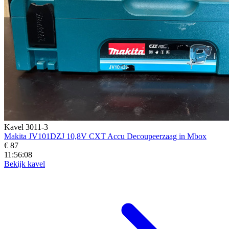
Kavel 3011-3
Makita JV101DZJ 10,8V CXT Accu Decoupeerzaag in Mbox
€ 87
11:56:06
Bekijk kavel