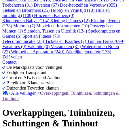
Toebehoren (81)
Diversen (67)
Doe-het-zelf en Verbouw (855)
Fietsen en Brommers (25)
Hobby en Vrije tijd (10)
Huis en
Inrichting (1109)
Huizen en Kamers (0)
Kinderen en Baby's (104)
Kleding | Dames (12)
Kleding | Heren
(138)
Motoren (7)
Muziek en Instrumenten (10)
Postzegels en
Munten (1)
Sieraden, Tassen en Uiterlijk (134)
Spelcomputers en
Games (6)
Sport en Fitness (78)
Telecommunicatie (25)
Tickets en Kaartjes (2)
Tuin en Terras (699)
Vacatures (0)
Vakantie (0)
Verzamelen (31)
Watersport en Boten
(27)
Witgoed en Apparatuur (240)
Zakelijke goederen (136)
Zelf veilen
Contact
De Marktplaats voor Veilingen
Eerlijk en Transparant
Groot en Afwisselend Aanbod
Bereikbare Klantenservice
Duizenden Tevreden klanten
/
Alle veilingen
/
Overkappingen, Tuinhuizen, Schuttingen &
Tuinhout
Overkappingen, Tuinhuizen,
Schuttingen & Tuinhout