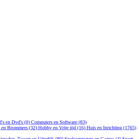
's en Dvd's (0)
Computers en Software (83)
n en Brommers (32)
Hobby en Vrije tijd (16)
Huis en Inrichting (1765)
ieraden, Tassen en Uiterlijk (80)
Spelcomputers en Games (4)
Sport