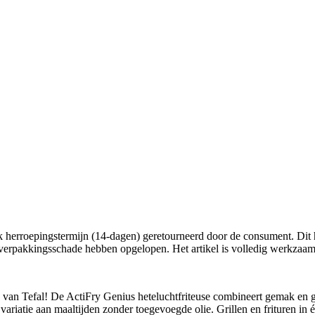
lijk herroepingstermijn (14-dagen) geretourneerd door de consument. Dit h
n verpakkingsschade hebben opgelopen. Het artikel is volledig werkzaam
an Tefal! De ActiFry Genius heteluchtfriteuse combineert gemak en gez
variatie aan maaltijden zonder toegevoegde olie. Grillen en frituren in é