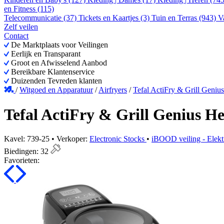
en Fitness (115)
Telecommunicatie (37)
Tickets en Kaartjes (3)
Tuin en Terras (943)
V
Zelf veilen
Contact
De Marktplaats voor Veilingen
Eerlijk en Transparant
Groot en Afwisselend Aanbod
Bereikbare Klantenservice
Duizenden Tevreden klanten
/
Witgoed en Apparatuur
/
Airfryers
/
Tefal ActiFry & Grill Genius
Tefal ActiFry & Grill Genius He
Kavel: 739-25 • Verkoper:
Electronic Stocks
•
iBOOD veiling - Elekt
Biedingen:
32
Favorieten: