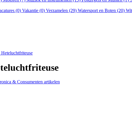
acatures (0)
Vakantie (0)
Verzamelen (29)
Watersport en Boten (20)
Wit
 Heteluchtfriteuse
teluchtfriteuse
ronica & Consumenten artikelen