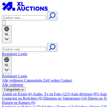
NL
Registreer
Login
NL
Registreer
Login
Alle veilingen
Categorieën
Zelf veilen
Contact
Alle veilingen
Categorieën
Antiek en Kunst (6)
Audio, Tv en Foto (123)
Auto diversen (95)
Auto
Contacten en Berichten (0)
Diensten en Vakmensen (14)
Dieren en T
Huizen en Kamers (0)
Kinderen en Baby's (127)
Kleding | Dames (17)
Kleding | Heren (74