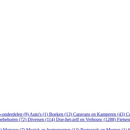
-onderdelen (9)
Auto's (1)
Boeken (13)
Caravans en Kamperen (43)
Cd
oebehoren (72)
Diversen (114)
Doe-het-zelf en Verbouw (1288)
Fietse
5)
Motoren (7)
Muziek en Instrumenten (13)
Postzegels en Munten (1)
S