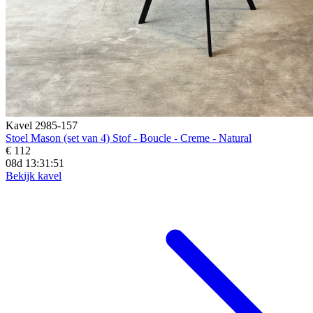
Kavel 2985-157
Stoel Mason (set van 4) Stof - Boucle - Creme - Natural
€ 112
08d 13:31:49
Bekijk kavel