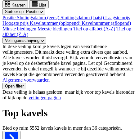
Kaarten
Lijst
Sorteer op:
Positie
Positie
Sluitingsdatum (eerst)
Sluitingsdatum (laatst)
Laagste prijs
Hoogste prijs
Kavelnummer (oplopend)
Kavelnummer (aflopend)
Minste biedingen
Meeste biedingen
Titel op alfabet (A-Z)
Titel op
alfabet (Z-A)
Veilingomschrijving
In deze veiling kom je kavels tegen van verschillende
veilingmeesters. Dit maakt deze veiling extra divers qua aanbod.
Alle kavels worden thuisbezorgd. Kijk voor de verzendkosten van
je kavel op de desbetreffende kavel pagina. Let op! Gecombineerd
verzenden is enkel mogelijk wanneer je bij dezelfde veilingmeester
kavels koopt die gecombineerd verzenden geactiveerd hebben!
Algemene voorwaarden
Open filter
Deze veiling is helaas gesloten, maar kijk voor top kavels hieronder
of kijk op de
veilingen pagina
Top kavels
Bied op ruim
5552 kavels
kavels in meer dan
36
categorieën.