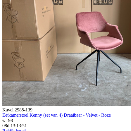
Kavel 2985-139
Eetkamerstoel Kenny (set van 4) Draaibaar - Velvet - Roze
€ 198
08d 13:13:49
Bekijk kavel