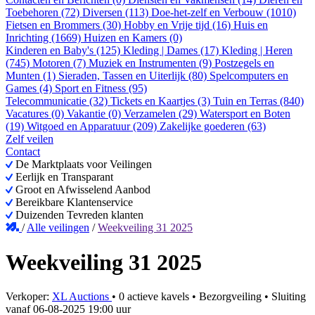
Toebehoren (72)
Diversen (113)
Doe-het-zelf en Verbouw (1010)
Fietsen en Brommers (30)
Hobby en Vrije tijd (16)
Huis en
Inrichting (1669)
Huizen en Kamers (0)
Kinderen en Baby's (125)
Kleding | Dames (17)
Kleding | Heren
(745)
Motoren (7)
Muziek en Instrumenten (9)
Postzegels en
Munten (1)
Sieraden, Tassen en Uiterlijk (80)
Spelcomputers en
Games (4)
Sport en Fitness (95)
Telecommunicatie (32)
Tickets en Kaartjes (3)
Tuin en Terras (840)
Vacatures (0)
Vakantie (0)
Verzamelen (29)
Watersport en Boten
(19)
Witgoed en Apparatuur (209)
Zakelijke goederen (63)
Zelf veilen
Contact
De Marktplaats voor Veilingen
Eerlijk en Transparant
Groot en Afwisselend Aanbod
Bereikbare Klantenservice
Duizenden Tevreden klanten
/
Alle veilingen
/
Weekveiling 31 2025
Weekveiling 31 2025
Verkoper:
XL Auctions
•
0 actieve kavels
•
Bezorgveiling
• Sluiting
vanaf
06-08-2025 19:00 uur