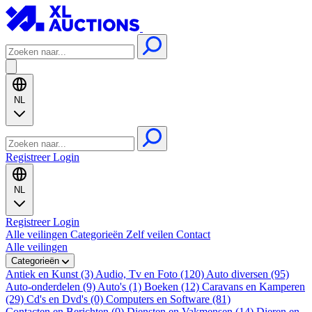
NL
Registreer
Login
NL
Registreer
Login
Alle veilingen
Categorieën
Zelf veilen
Contact
Alle veilingen
Categorieën
Antiek en Kunst (3)
Audio, Tv en Foto (120)
Auto diversen (95)
Auto-onderdelen (9)
Auto's (1)
Boeken (12)
Caravans en Kamperen
(29)
Cd's en Dvd's (0)
Computers en Software (81)
Contacten en Berichten (0)
Diensten en Vakmensen (14)
Dieren en