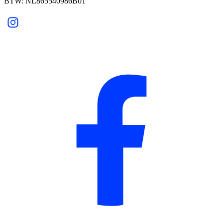
BTW: NL865540986B01