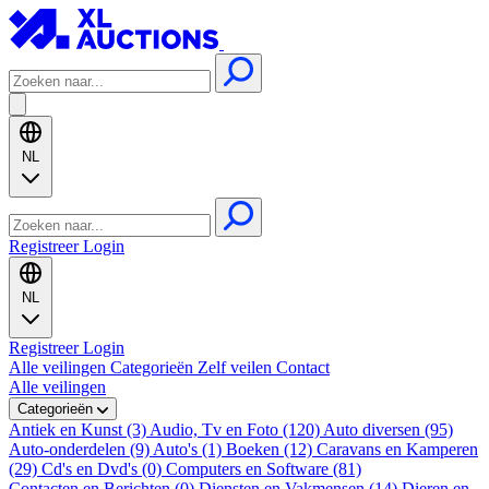
NL
Registreer
Login
NL
Registreer
Login
Alle veilingen
Categorieën
Zelf veilen
Contact
Alle veilingen
Categorieën
Antiek en Kunst (3)
Audio, Tv en Foto (120)
Auto diversen (95)
Auto-onderdelen (9)
Auto's (1)
Boeken (12)
Caravans en Kamperen
(29)
Cd's en Dvd's (0)
Computers en Software (81)
Contacten en Berichten (0)
Diensten en Vakmensen (14)
Dieren en