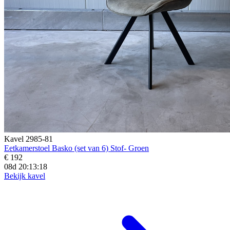
Kavel 2985-81
Eetkamerstoel Basko (set van 6) Stof- Groen
€ 192
08d 20:13:16
Bekijk kavel