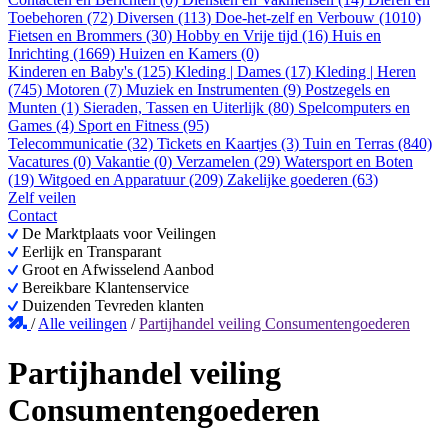
Toebehoren (72)
Diversen (113)
Doe-het-zelf en Verbouw (1010)
Fietsen en Brommers (30)
Hobby en Vrije tijd (16)
Huis en
Inrichting (1669)
Huizen en Kamers (0)
Kinderen en Baby's (125)
Kleding | Dames (17)
Kleding | Heren
(745)
Motoren (7)
Muziek en Instrumenten (9)
Postzegels en
Munten (1)
Sieraden, Tassen en Uiterlijk (80)
Spelcomputers en
Games (4)
Sport en Fitness (95)
Telecommunicatie (32)
Tickets en Kaartjes (3)
Tuin en Terras (840)
Vacatures (0)
Vakantie (0)
Verzamelen (29)
Watersport en Boten
(19)
Witgoed en Apparatuur (209)
Zakelijke goederen (63)
Zelf veilen
Contact
De Marktplaats voor Veilingen
Eerlijk en Transparant
Groot en Afwisselend Aanbod
Bereikbare Klantenservice
Duizenden Tevreden klanten
/
Alle veilingen
/
Partijhandel veiling Consumentengoederen
Partijhandel veiling
Consumentengoederen