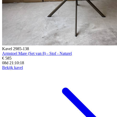
Kavel 2985-138
Armstoel Mare (Set van 8) - Stof - Naturel
€ 585
08d 21:10:16
Bekijk kavel