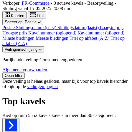
Verkoper:
FR-Commerce
•
0 actieve kavels
•
Bezorgveiling
•
Sluiting vanaf
15-05-2025 20:08 uur
Kaarten
Lijst
Sorteer op:
Positie
Positie
Sluitingsdatum (eerst)
Sluitingsdatum (laatst)
Laagste prijs
Hoogste prijs
Kavelnummer (oplopend)
Kavelnummer (aflopend)
Minste biedingen
Meeste biedingen
Titel op alfabet (A-Z)
Titel op
alfabet (Z-A)
Veilingomschrijving
Partijhandel veiling Consumentengoederen
Algemene voorwaarden
Open filter
Deze veiling is helaas gesloten, maar kijk voor top kavels hieronder
of kijk op de
veilingen pagina
Top kavels
Bied op ruim
5552 kavels
kavels in meer dan
36
categorieën.