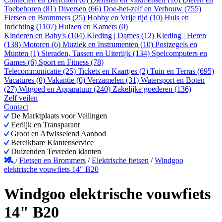
Toebehoren (81)
Diversen (66)
Doe-het-zelf en Verbouw (755)
Fietsen en Brommers (25)
Hobby en Vrije tijd (10)
Huis en
Inrichting (1107)
Huizen en Kamers (0)
Kinderen en Baby's (104)
Kleding | Dames (12)
Kleding | Heren
(138)
Motoren (6)
Muziek en Instrumenten (10)
Postzegels en
Munten (1)
Sieraden, Tassen en Uiterlijk (134)
Spelcomputers en
Games (6)
Sport en Fitness (78)
Telecommunicatie (25)
Tickets en Kaartjes (2)
Tuin en Terras (695)
Vacatures (0)
Vakantie (0)
Verzamelen (31)
Watersport en Boten
(27)
Witgoed en Apparatuur (240)
Zakelijke goederen (136)
Zelf veilen
Contact
De Marktplaats voor Veilingen
Eerlijk en Transparant
Groot en Afwisselend Aanbod
Bereikbare Klantenservice
Duizenden Tevreden klanten
/
Fietsen en Brommers
/
Elektrische fietsen
/
Windgoo
elektrische vouwfiets 14" B20
Windgoo elektrische vouwfiets
14" B20