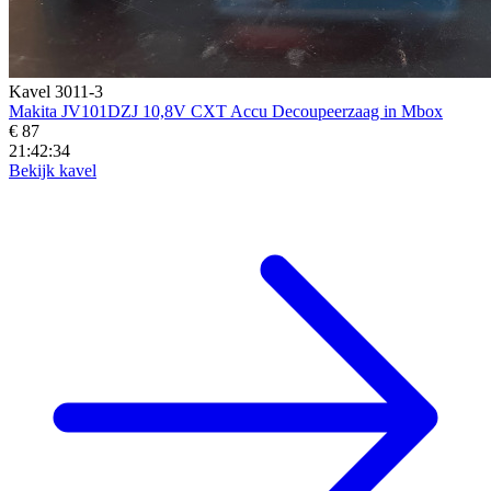
Kavel 3011-3
Makita JV101DZJ 10,8V CXT Accu Decoupeerzaag in Mbox
€ 87
21:42:32
Bekijk kavel