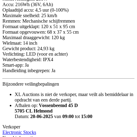
Accu: 216Wh (36V, 6Ah)
Oplaadtijd accu: 4,5 uur (0-100%)
Maximale snelheid: 25 km/h
Remmen: Mechanische schijfremmen
Formaat uitgeklapt: 120 x 51 x 95 cm
Formaat opgevouwen: 68 x 37 x 55 cm
Maximaal draaggewicht: 120 kg
Wielmaat: 14 inch
Gewicht product: 24,93 kg
Verlichting: LED (voor en achter)
Waterbestendigheid: IPX4
Smart-app: Ja
Handleiding inbegrepen: Ja
Bijzondere veilingbepalingen
XL Auctions is niet de verkoper, maar veilt als bemiddelaar in
opdracht van een derde partij.
Afhalen op:
Vossenbeemd 45 D
5705 CL Helmond
Datum:
20-06-2025
van
09:00
tot
15:00
Verkoper
Electronic Stocks