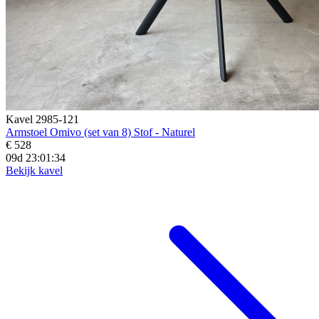
Kavel 2985-121
Armstoel Omivo (set van 8) Stof - Naturel
€ 528
09d 23:01:32
Bekijk kavel