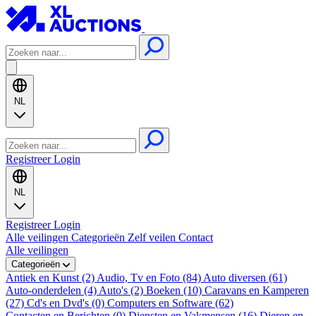
NL
Registreer
Login
NL
Registreer
Login
Alle veilingen
Categorieën
Zelf veilen
Contact
Alle veilingen
Categorieën
Antiek en Kunst (2)
Audio, Tv en Foto (84)
Auto diversen (61)
Auto-onderdelen (4)
Auto's (2)
Boeken (10)
Caravans en Kamperen
(27)
Cd's en Dvd's (0)
Computers en Software (62)
Contacten en Berichten (0)
Diensten en Vakmensen (16)
Dieren en