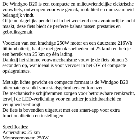
De Windgoo B20 is een compacte en milieuvriendelijke elektrische
vouwfiets, ontworpen voor wie gemak, mobiliteit en duurzaamheid
belangrijk vindt.
Of je nu dagelijks pendelt of in het weekend een avontuurlijke tocht
maakt, deze fiets biedt de perfecte balans tussen prestaties en
gebruiksgemak.
Voorzien van een krachtige 250W motor en een duurzame 216Wh
lithiumbatterij, haal je met gemak snelheden tot 25 km/h en heb je
een bereik van 25 km op één lading.
Dankzij het slimme vouwmechanisme vouw je de fiets binnen 3
seconden op, wat ideaal is voor vervoer in het OV of compacte
opslagruimtes.
Met zijn lichte gewicht en compacte formaat is de Windgoo B20
uitermate geschikt voor stadsgebruikers en forenzen.
De mechanische schijfremmen zorgen voor betrouwbare remkracht,
terwijl de LED-verlichting voor en achter je zichtbaarheid en
veiligheid verhoogt.
De fiets is bovendien uitgerust met een smart-app voor extra
functionaliteiten en instellingen.
Specificaties:
Actieradius: 25 km
Motorvermogen: 250W