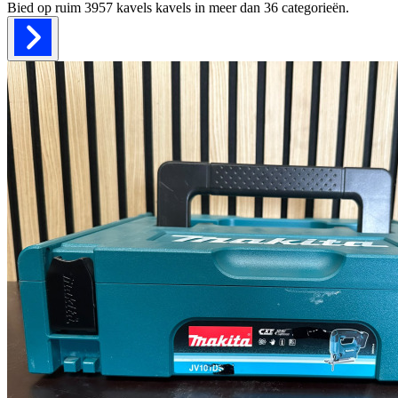
Bied op ruim
3957 kavels
kavels in meer dan
36
categorieën.