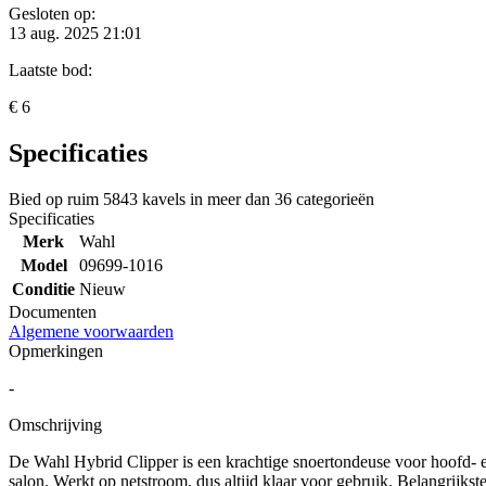
Gesloten op:
13 aug. 2025 21:01
Laatste bod:
€ 6
Specificaties
Bied op ruim
5843 kavels
in meer dan
36 categorieën
Specificaties
Merk
Wahl
Model
09699-1016
Conditie
Nieuw
Documenten
Algemene voorwaarden
Opmerkingen
-
Omschrijving
De Wahl Hybrid Clipper is een krachtige snoertondeuse voor hoofd- en
salon. Werkt op netstroom, dus altijd klaar voor gebruik. Belangrijk