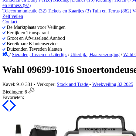
en Fitness (97)
Telecommunicatie (32)
Tickets en Kaartjes (3)
Tuin en Terras (862)
V
Zelf veilen
Contact
De Marktplaats voor Veilingen
Eerlijk en Transparant
Groot en Afwisselend Aanbod
Bereikbare Klantenservice
Duizenden Tevreden klanten
/
Sieraden, Tassen en Uiterlijk
/
Uiterlijk | Haarverzorging
/
Wahl 
Wahl 09699-1016 Snoertondeus
Kavel: 910-331 • Verkoper:
Stock and Trade
•
Weekveiling 32 2025
Biedingen:
6
Favorieten: