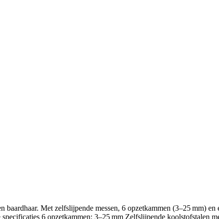
 baardhaar. Met zelfslijpende messen, 6 opzetkammen (3–25 mm) en een s
ste specificaties 6 opzetkammen: 3–25 mm Zelfslijpende koolstofstalen 