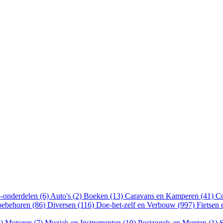
-onderdelen (6)
Auto's (2)
Boeken (13)
Caravans en Kamperen (41)
Cd
oebehoren (86)
Diversen (116)
Doe-het-zelf en Verbouw (997)
Fietsen
4)
Motoren (7)
Muziek en Instrumenten (10)
Postzegels en Munten (1)
S