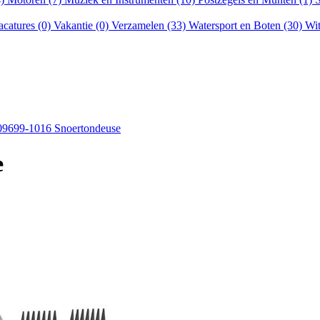
acatures (0)
Vakantie (0)
Verzamelen (33)
Watersport en Boten (30)
Wit
09699-1016 Snoertondeuse
e