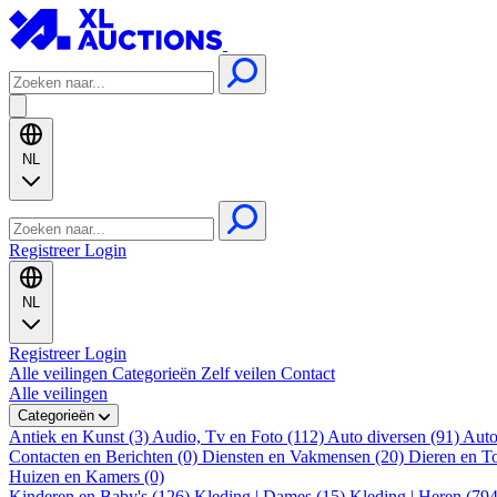
NL
Registreer
Login
NL
Registreer
Login
Alle veilingen
Categorieën
Zelf veilen
Contact
Alle veilingen
Categorieën
Antiek en Kunst (3)
Audio, Tv en Foto (112)
Auto diversen (91)
Auto
Contacten en Berichten (0)
Diensten en Vakmensen (20)
Dieren en T
Huizen en Kamers (0)
Kinderen en Baby's (126)
Kleding | Dames (15)
Kleding | Heren (79