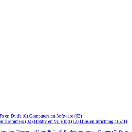
's en Dvd's (0)
Computers en Software (63)
 en Brommers (32)
Hobby en Vrije tijd (12)
Huis en Inrichting (1671)
ieraden, Tassen en Uiterlijk (144)
Spelcomputers en Games (7)
Sport