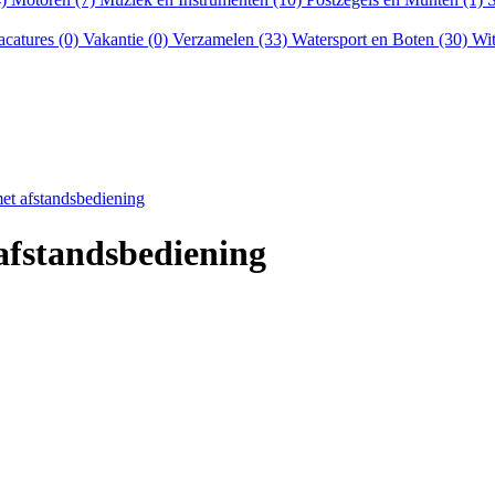
acatures (0)
Vakantie (0)
Verzamelen (33)
Watersport en Boten (30)
Wit
met afstandsbediening
afstandsbediening