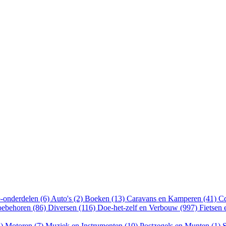
-onderdelen (6)
Auto's (2)
Boeken (13)
Caravans en Kamperen (41)
Cd
oebehoren (86)
Diversen (116)
Doe-het-zelf en Verbouw (997)
Fietsen
4)
Motoren (7)
Muziek en Instrumenten (10)
Postzegels en Munten (1)
S