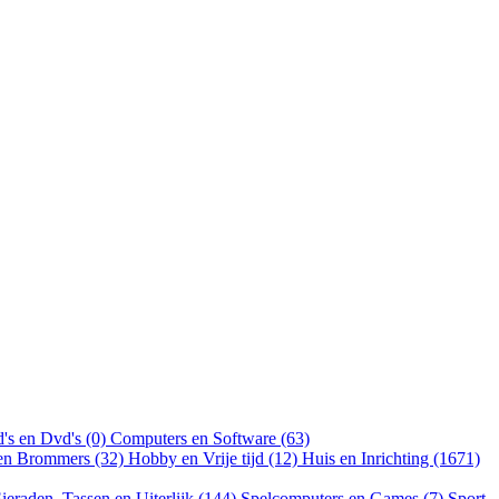
's en Dvd's (0)
Computers en Software (63)
 en Brommers (32)
Hobby en Vrije tijd (12)
Huis en Inrichting (1671)
ieraden, Tassen en Uiterlijk (144)
Spelcomputers en Games (7)
Sport