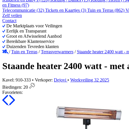
en Fitness (97)
Telecommunicatie (32)
Tickets en Kaartjes (3)
Tuin en Terras (862)
V
Zelf veilen
Contact
De Marktplaats voor Veilingen
Eerlijk en Transparant
Groot en Afwisselend Aanbod
Bereikbare Klantenservice
Duizenden Tevreden klanten
/
Tuin en Terras
/
Terrasverwarmers
/
Staande heater 2400 watt - 
Staande heater 2400 watt - met 
Kavel: 910-333 • Verkoper:
Dejovi
•
Weekveiling 32 2025
Biedingen:
20
Favorieten: