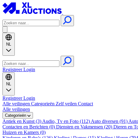
NL
Registreer
Login
NL
Registreer
Login
Alle veilingen
Categorieën
Zelf veilen
Contact
Alle veilingen
Categorieën
Antiek en Kunst (3)
Audio, Tv en Foto (112)
Auto diversen (91)
Auto
Contacten en Berichten (0)
Diensten en Vakmensen (20)
Dieren en T
Huizen en Kamers (0)
Kinderen en Baby's (126)
Kleding | Dames (15)
Kleding | Heren (79