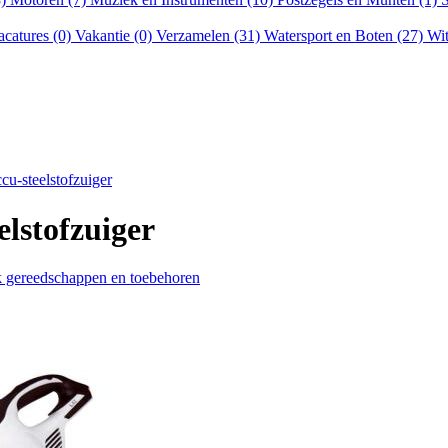
acatures (0)
Vakantie (0)
Verzamelen (31)
Watersport en Boten (27)
Wit
-steelstofzuiger
stofzuiger
k gereedschappen en toebehoren