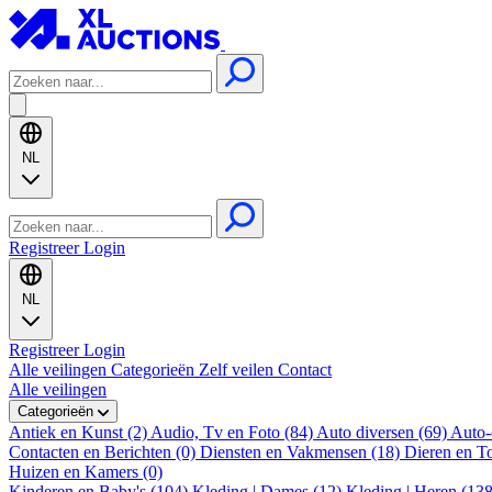
NL
Registreer
Login
NL
Registreer
Login
Alle veilingen
Categorieën
Zelf veilen
Contact
Alle veilingen
Categorieën
Antiek en Kunst (2)
Audio, Tv en Foto (84)
Auto diversen (69)
Auto-
Contacten en Berichten (0)
Diensten en Vakmensen (18)
Dieren en T
Huizen en Kamers (0)
Kinderen en Baby's (104)
Kleding | Dames (12)
Kleding | Heren (13