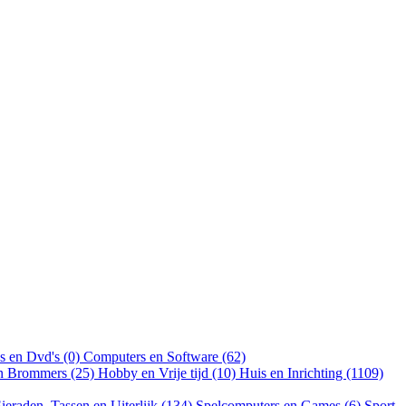
s en Dvd's (0)
Computers en Software (62)
en Brommers (25)
Hobby en Vrije tijd (10)
Huis en Inrichting (1109)
ieraden, Tassen en Uiterlijk (134)
Spelcomputers en Games (6)
Sport