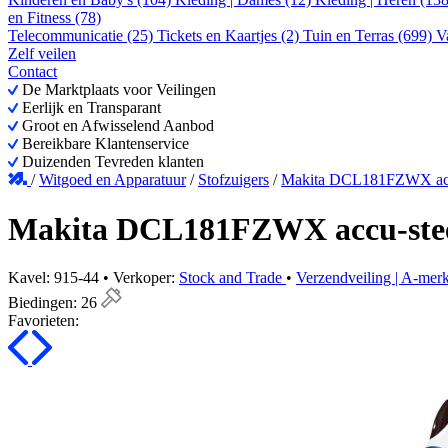
en Fitness (78)
Telecommunicatie (25)
Tickets en Kaartjes (2)
Tuin en Terras (699)
V
Zelf veilen
Contact
De Marktplaats voor Veilingen
Eerlijk en Transparant
Groot en Afwisselend Aanbod
Bereikbare Klantenservice
Duizenden Tevreden klanten
/
Witgoed en Apparatuur
/
Stofzuigers
/
Makita DCL181FZWX accu
Makita DCL181FZWX accu-steel
Kavel: 915-44 • Verkoper:
Stock and Trade
•
Verzendveiling | A-mer
Biedingen:
26
Favorieten: