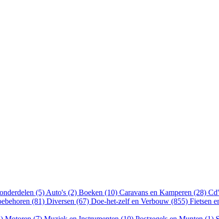
onderdelen (5)
Auto's (2)
Boeken (10)
Caravans en Kamperen (28)
Cd'
oebehoren (81)
Diversen (67)
Doe-het-zelf en Verbouw (855)
Fietsen 
8)
Motoren (7)
Muziek en Instrumenten (10)
Postzegels en Munten (1)
S