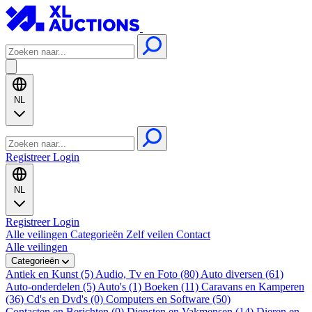
NL
Registreer
Login
NL
Registreer
Login
Alle veilingen
Categorieën
Zelf veilen
Contact
Alle veilingen
Categorieën
Antiek en Kunst (5)
Audio, Tv en Foto (80)
Auto diversen (61)
Auto-onderdelen (5)
Auto's (1)
Boeken (11)
Caravans en Kamperen
(36)
Cd's en Dvd's (0)
Computers en Software (50)
Contacten en Berichten (0)
Diensten en Vakmensen (14)
Dieren en