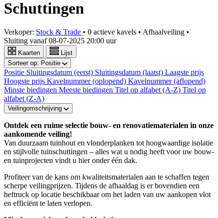
Schuttingen
Verkoper:
Stock & Trade
•
0 actieve kavels
•
Afhaalveiling
•
Sluiting vanaf
08-07-2025 20:00 uur
Kaarten
Lijst
Sorteer op:
Positie
Positie
Sluitingsdatum (eerst)
Sluitingsdatum (laatst)
Laagste prijs
Hoogste prijs
Kavelnummer (oplopend)
Kavelnummer (aflopend)
Minste biedingen
Meeste biedingen
Titel op alfabet (A-Z)
Titel op
alfabet (Z-A)
Veilingomschrijving
Ontdek een ruime selectie bouw- en renovatiematerialen in onze
aankomende veiling!
Van duurzaam tuinhout en vlonderplanken tot hoogwaardige isolatie
en stijlvolle tuinschuttingen – alles wat u nodig heeft voor uw bouw-
en tuinprojecten vindt u hier onder één dak.
Profiteer van de kans om kwaliteitsmaterialen aan te schaffen tegen
scherpe veilingprijzen. Tijdens de afhaaldag is er bovendien een
heftruck op locatie beschikbaar om het laden van uw aankopen vlot
en efficiënt te laten verlopen.