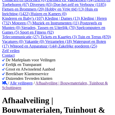
Toebehoren (67)
Diversen (65)
Doe-het-zelf en Verbouw (1185)
Fietsen en Brommers (20)
Hobby en Vrije tijd (13)
Huis en
Inrichting (1422)
Huizen en Kamers (0)
Kinderen en Baby's (107)
Kleding | Dames (13)
Kleding | Heren
(732)
Motoren (7)
Muziek en Instrumenten (11)
Postzegels en
Munten (0)
Sieraden, Tassen en Uiterlijk (70)
Spelcomputers en
Games (5)
Sport en Fitness (92)
Telecommunicatie (27)
Tickets en Kaartjes (3)
Tuin en Terras (870)
Vacatures (0)
Vakantie (0)
Verzamelen (18)
Watersport en Boten
(17)
Witgoed en Apparatuur (144)
Zakelijke goederen (25)
Zelf veilen
Contact
De Marktplaats voor Veilingen
Eerlijk en Transparant
Groot en Afwisselend Aanbod
Bereikbare Klantenservice
Duizenden Tevreden klanten
/
Alle veilingen
/
Afhaalveiling | Bouwmaterialen, Tuinhout &
Schuttingen
Afhaalveiling |
Bouwmaterialen, Tuinhout &