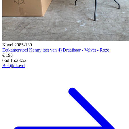
Kavel 2985-139
Eetkamerstoel Kenny (set van 4) Draaibaar - Velvet - Roze
€ 198
06d 15:28:50
Bekijk kavel