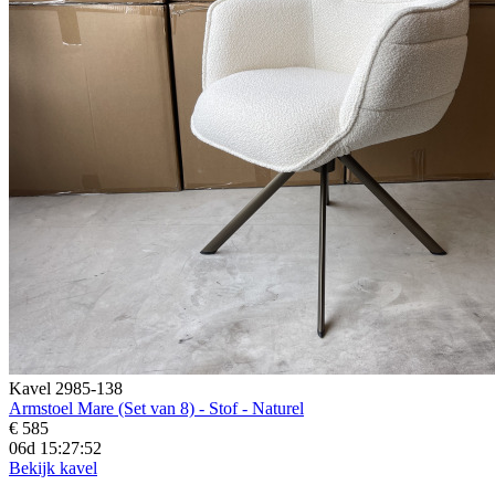
Kavel 2985-138
Armstoel Mare (Set van 8) - Stof - Naturel
€ 585
06d 15:27:50
Bekijk kavel