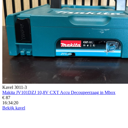
Kavel 3011-3
Makita JV101DZJ 10,8V CXT Accu Decoupeerzaag in Mbox
€ 87
16:34:19
Bekijk kavel