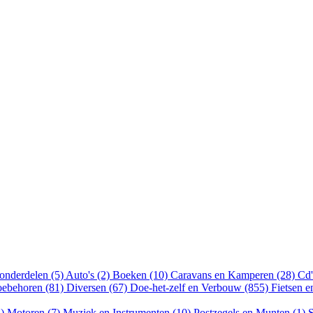
onderdelen (5)
Auto's (2)
Boeken (10)
Caravans en Kamperen (28)
Cd'
oebehoren (81)
Diversen (67)
Doe-het-zelf en Verbouw (855)
Fietsen 
8)
Motoren (7)
Muziek en Instrumenten (10)
Postzegels en Munten (1)
S