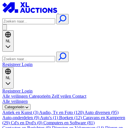
NL
Registreer
Login
NL
Registreer
Login
Alle veilingen
Categorieën
Zelf veilen
Contact
Alle veilingen
Categorieën
Antiek en Kunst (3)
Audio, Tv en Foto (120)
Auto diversen (95)
Auto-onderdelen (9)
Auto's (1)
Boeken (12)
Caravans en Kamperen
(29)
Cd's en Dvd's (0)
Computers en Software (81)
Contacten en Berichten (0)
Diensten en Vakmensen (14)
Dieren en