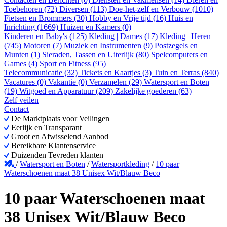
Toebehoren (72)
Diversen (113)
Doe-het-zelf en Verbouw (1010)
Fietsen en Brommers (30)
Hobby en Vrije tijd (16)
Huis en
Inrichting (1669)
Huizen en Kamers (0)
Kinderen en Baby's (125)
Kleding | Dames (17)
Kleding | Heren
(745)
Motoren (7)
Muziek en Instrumenten (9)
Postzegels en
Munten (1)
Sieraden, Tassen en Uiterlijk (80)
Spelcomputers en
Games (4)
Sport en Fitness (95)
Telecommunicatie (32)
Tickets en Kaartjes (3)
Tuin en Terras (840)
Vacatures (0)
Vakantie (0)
Verzamelen (29)
Watersport en Boten
(19)
Witgoed en Apparatuur (209)
Zakelijke goederen (63)
Zelf veilen
Contact
De Marktplaats voor Veilingen
Eerlijk en Transparant
Groot en Afwisselend Aanbod
Bereikbare Klantenservice
Duizenden Tevreden klanten
/
Watersport en Boten
/
Watersportkleding
/
10 paar
Waterschoenen maat 38 Unisex Wit/Blauw Beco
10 paar Waterschoenen maat
38 Unisex Wit/Blauw Beco