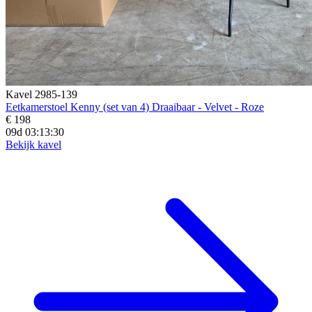
Kavel 2985-139
Eetkamerstoel Kenny (set van 4) Draaibaar - Velvet - Roze
€ 198
09d 03:13:28
Bekijk kavel