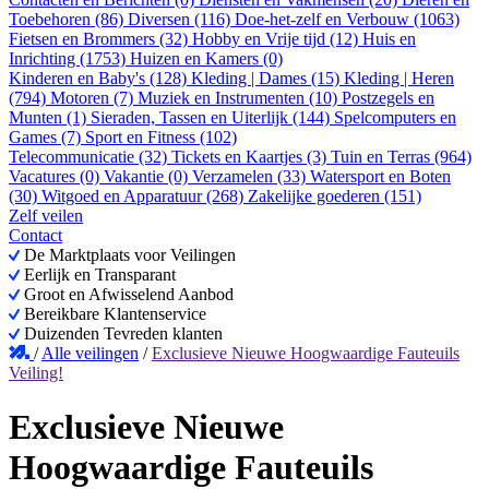
Toebehoren (86)
Diversen (116)
Doe-het-zelf en Verbouw (1063)
Fietsen en Brommers (32)
Hobby en Vrije tijd (12)
Huis en
Inrichting (1753)
Huizen en Kamers (0)
Kinderen en Baby's (128)
Kleding | Dames (15)
Kleding | Heren
(794)
Motoren (7)
Muziek en Instrumenten (10)
Postzegels en
Munten (1)
Sieraden, Tassen en Uiterlijk (144)
Spelcomputers en
Games (7)
Sport en Fitness (102)
Telecommunicatie (32)
Tickets en Kaartjes (3)
Tuin en Terras (964)
Vacatures (0)
Vakantie (0)
Verzamelen (33)
Watersport en Boten
(30)
Witgoed en Apparatuur (268)
Zakelijke goederen (151)
Zelf veilen
Contact
De Marktplaats voor Veilingen
Eerlijk en Transparant
Groot en Afwisselend Aanbod
Bereikbare Klantenservice
Duizenden Tevreden klanten
/
Alle veilingen
/
Exclusieve Nieuwe Hoogwaardige Fauteuils
Veiling!
Exclusieve Nieuwe
Hoogwaardige Fauteuils