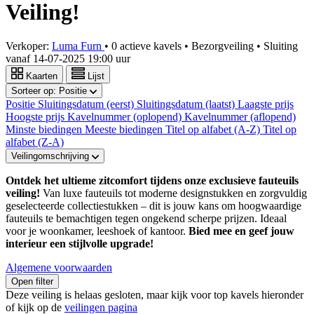
Veiling!
Verkoper:
Luma Furn
•
0 actieve kavels
•
Bezorgveiling
• Sluiting
vanaf
14-07-2025 19:00 uur
Kaarten
Lijst
Sorteer op:
Positie
Positie
Sluitingsdatum (eerst)
Sluitingsdatum (laatst)
Laagste prijs
Hoogste prijs
Kavelnummer (oplopend)
Kavelnummer (aflopend)
Minste biedingen
Meeste biedingen
Titel op alfabet (A-Z)
Titel op
alfabet (Z-A)
Veilingomschrijving
Ontdek het ultieme zitcomfort tijdens onze exclusieve fauteuils
veiling!
Van luxe fauteuils tot moderne designstukken en zorgvuldig
geselecteerde collectiestukken – dit is jouw kans om hoogwaardige
fauteuils te bemachtigen tegen ongekend scherpe prijzen. Ideaal
voor je woonkamer, leeshoek of kantoor.
Bied mee en geef jouw
interieur een stijlvolle upgrade!
Algemene voorwaarden
Open filter
Deze veiling is helaas gesloten, maar kijk voor top kavels hieronder
of kijk op de
veilingen pagina