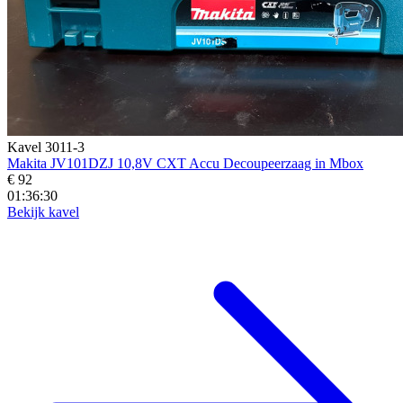
Kavel 3011-3
Makita JV101DZJ 10,8V CXT Accu Decoupeerzaag in Mbox
€ 92
01:36:28
Bekijk kavel