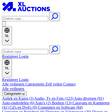
NL
Registreer
Login
NL
Registreer
Login
Alle veilingen
Categorieën
Zelf veilen
Contact
Alle veilingen
Categorieën
Antiek en Kunst (3)
Audio, Tv en Foto (123)
Auto diversen (91)
Auto-onderdelen (6)
Auto's (2)
Boeken (13)
Caravans en Kamperen
(41)
Cd's en Dvd's (0)
Computers en Software (84)
Contacten en Berichten (0)
Diensten en Vakmensen (20)
Dieren en